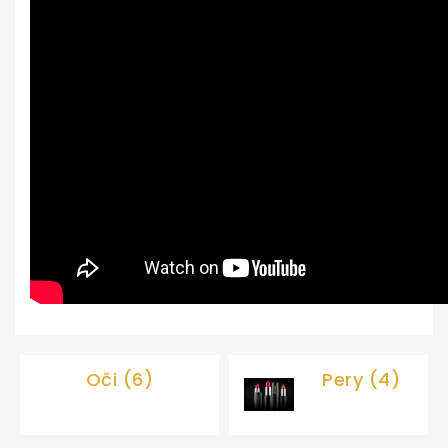
ŠKOLA
LÍČENIA
Salón
KrásaNaDosah
REZERVUJ
SI
TERMÍN
Oči (6)
Pery (4)