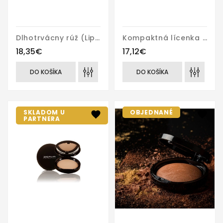
Dlhotrvácny rúž (Lipstick)
Kompaktná lícenka (Blusher)
18,35€
17,12€
DO KOŠÍKA
DO KOŠÍKA
SKLADOM U
OBJEDNANÉ
PARTNERA