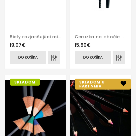
Biely rozjasňujúci minerálny púder (White shiny mineral powder)
Ceruzka na obočie s kefkou (Eye brow pencil)
19,07€
15,89€
DO KOŠÍKA
DO KOŠÍKA
SKLADOM
SKLADOM U
PARTNERA