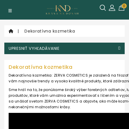
Kategórie
0
Podľa
Dekoratívna kozmetika
typu
a
stavu
UPRESNIŤ VYHĽADÁVANIE
pleti
Dekoratívna kozmetika
Podľa
typu
Dekoratívna kozmetika: ZERVA COSMETICS je založená na filozofii
produktu
vám najnovšie trendy a vysoko kvalitné produkty, ktoré zdôrazn
Sme hrdí na to, že ponúkame široký výber farebných odtieňov, l
Podľa
produktov, ktoré vám umožnia experimentovať s líčením a vyjadri
značky
sa unášať svetom ZERVA COSMETICS a objavte, ako môže kozme
nekonečnými možnosťami krásy.
Poukážky