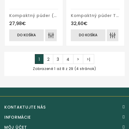
Kompaktný púder (Compact powder)
Kompaktný púder Terracotta
27,98€
32,60€
DO KOŠÍKA
DO KOŠÍKA
1
2
3
4
>
>|
Zobrazené 1 až 8 z 29 (4 stránok)
KONTAKTUJTE NÁS
INFORMÁCIE
MÔJ ÚČET