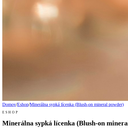
Domov
/
Eshop
/
Minerálna sypká lícenka (Blush-on mineral powder)
ESHOP
Minerálna sypká lícenka (Blush-on minera