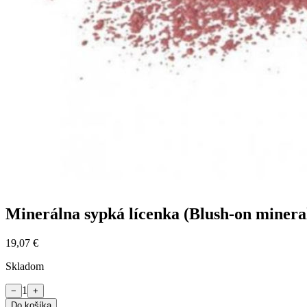
Minerálna sypká lícenka (Blush-on minera
19,07 €
Skladom
1
−
+
Do košíka