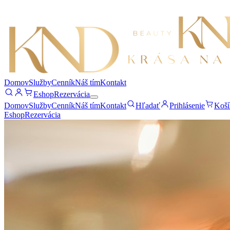
Domov
Služby
Cenník
Náš tím
Kontakt
Eshop
Rezervácia
Domov
Služby
Cenník
Náš tím
Kontakt
Hľadať
Prihlásenie
Koší
Eshop
Rezervácia