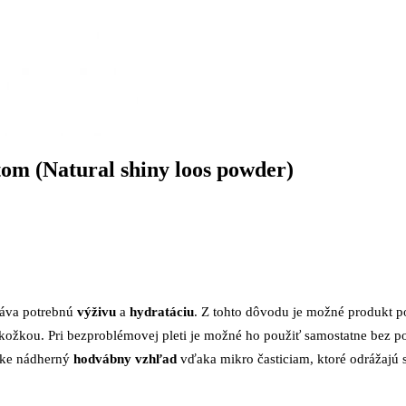
om (Natural shiny loos powder)
táva potrebnú
výživu
a
hydratáciu
. Z tohto dôvodu je možné produkt po
kožkou. Pri bezproblémovej pleti je možné ho použiť samostatne bez po
žke nádherný
hodvábny vzhľad
vďaka mikro časticiam, ktoré odrážajú s