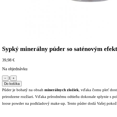
Sypký minerálny púder so saténovým efekt
39,98 €
Na objednávku
1
−
+
Do košíka
Púder je bohatý na obsah
minerálnych zložiek
, vďaka čomu pleť dos
prirodzene rozžiari. Vďaka prírodnému odtieňu dokonale splynie s po
loose powder na podkladový make-up. Tento púder dodá Vašej poko