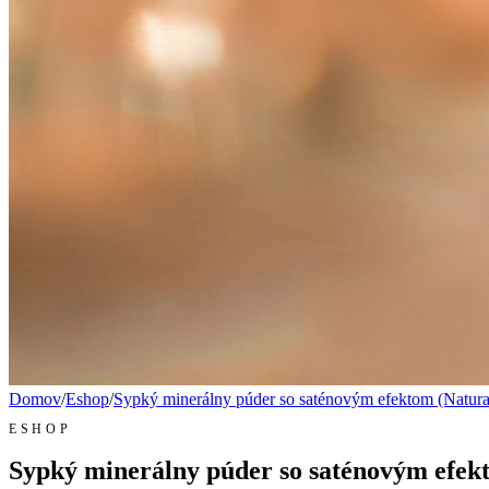
Domov
/
Eshop
/
Sypký minerálny púder so saténovým efektom (Natura
ESHOP
Sypký minerálny púder so saténovým efekt