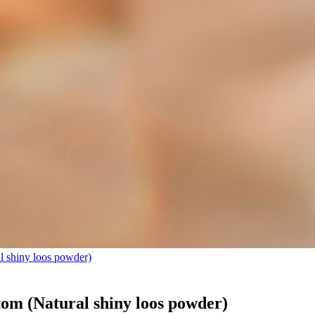
l shiny loos powder)
om (Natural shiny loos powder)