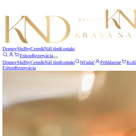
Domov
Služby
Cenník
Náš tím
Kontakt
Eshop
Rezervácia
Domov
Služby
Cenník
Náš tím
Kontakt
Hľadať
Prihlásenie
Koší
Eshop
Rezervácia