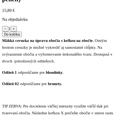
15,89 €
Na objednávku
1
−
+
Do košíka
Mäkká ceruzka na úpravu obočia s kefkou na obočie.
Ostrým
hrotom ceruzky je možné vykresliť aj samostatné chĺpky. Na
zvýraznenie obočia a vyformovanie dokonalého tvaru. Dostupná v
dvoch prirodzených odtieňoch.
Odtieň 1
odporúčame pre
blondínky
.
Odtieň 02
odporúčame pre
brunety.
TIP ZERVA: Pre docielenie väčšej intenzity využite väčší tlak pri
tvarovaní obočia. Následne kefkou X prečešte obočie v smere rastu