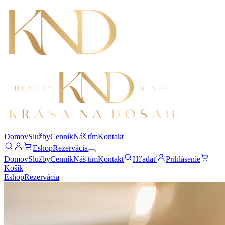
Domov
Služby
Cenník
Náš tím
Kontakt
Eshop
Rezervácia
Domov
Služby
Cenník
Náš tím
Kontakt
Hľadať
Prihlásenie
Košík
Eshop
Rezervácia