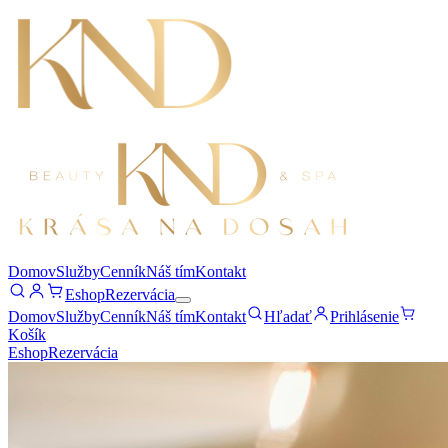
Domov
Služby
Cenník
Náš tím
Kontakt
Eshop
Rezervácia
Domov
Služby
Cenník
Náš tím
Kontakt
Hľadať
Prihlásenie
Košík
Eshop
Rezervácia