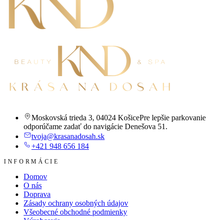
Moskovská trieda 3
,
04024 Košice
Pre lepšie parkovanie
odporúčame zadať do navigácie Denešova 51.
tvoja@krasanadosah.sk
+421 948 656 184
INFORMÁCIE
Domov
O nás
Doprava
Zásady ochrany osobných údajov
Všeobecné obchodné podmienky