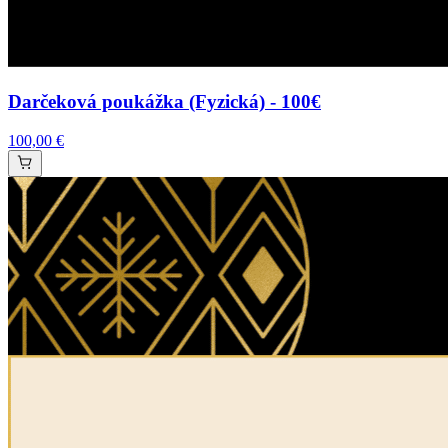
Darčeková poukážka (Fyzická) - 100€
100,00 €