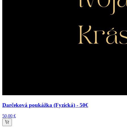
Darčeková poukážka (Fyzická) - 50€
50,00 €