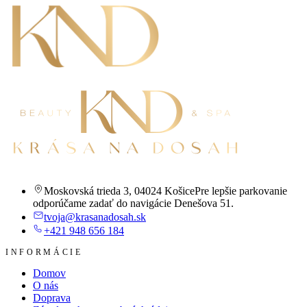
Moskovská trieda 3
,
04024 Košice
Pre lepšie parkovanie
odporúčame zadať do navigácie Denešova 51.
tvoja@krasanadosah.sk
+421 948 656 184
INFORMÁCIE
Domov
O nás
Doprava