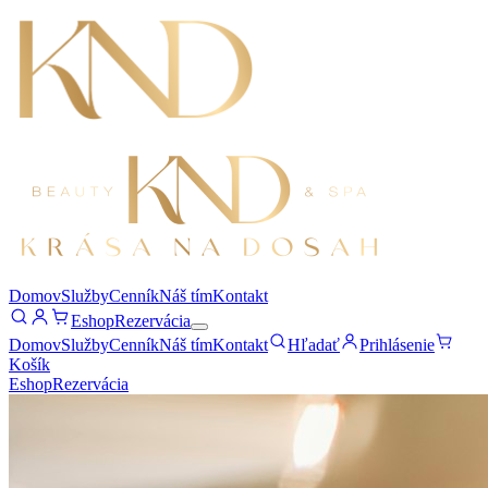
Domov
Služby
Cenník
Náš tím
Kontakt
Eshop
Rezervácia
Domov
Služby
Cenník
Náš tím
Kontakt
Hľadať
Prihlásenie
Košík
Eshop
Rezervácia