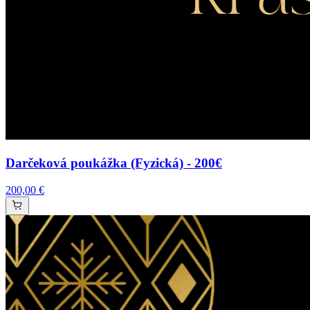
Darčeková poukážka (Fyzická) - 200€
200,00 €