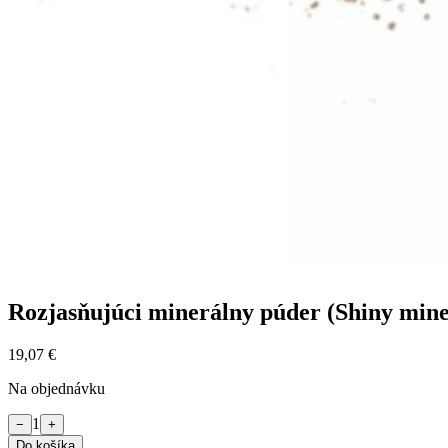
Rozjasňujúci minerálny púder (Shiny min
19,07 €
Na objednávku
1
−
+
Do košíka