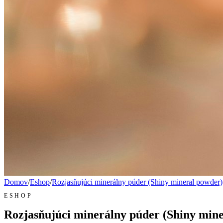
Domov
/
Eshop
/
Rozjasňujúci minerálny púder (Shiny mineral powder)
ESHOP
Rozjasňujúci minerálny púder (Shiny min