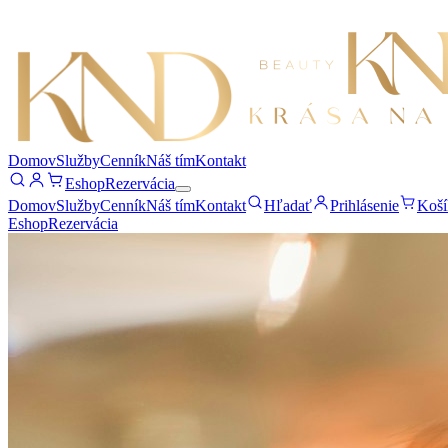
Domov
Služby
Cenník
Náš tím
Kontakt
Eshop
Rezervácia
Domov
Služby
Cenník
Náš tím
Kontakt
Hľadať
Prihlásenie
Koší
Eshop
Rezervácia