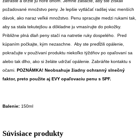
zatraste a držte ju hore dnom. Jemne zatlačte, aby ste získali
požadované množstvo peny. Je lepšie vytláčať radšej viac menších
dávok, ako naraz veľké množstvo. Penu spracujte medzi rukami tak,
aby sa stala tekutejšou a dôkladne ju vmasírujte do pokožky.
Približne plná dlaň peny stačí na natretie ruky dospelého. Pred
kúpaním počkajte, kým nezaschne. Aby ste predĺžili opálenie,
pokračujte v používaní produktu niekoľko týždňov po opaľovaní sa
alebo tak dlho, ako si želáte udržať opálenie. Zabráňte kontaktu s
očami.
POZNÁMKA! Neobsahuje žiadny ochranný slnečný
faktor, preto použite aj EVY opaľovaciu penu s SPF.
Balenie:
150ml
Súvisiace produkty