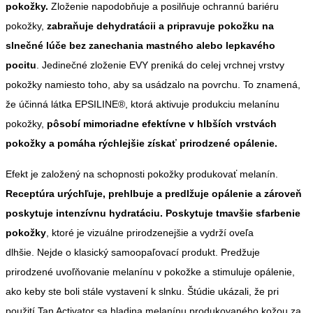
pokožky.
Zloženie napodobňuje a posilňuje ochrannú bariéru
pokožky,
zabraňuje dehydratácii a pripravuje pokožku na
slnečné lúče bez zanechania mastného alebo lepkavého
pocitu
. Jedinečné zloženie EVY preniká do celej vrchnej vrstvy
pokožky namiesto toho, aby sa usádzalo na povrchu. To znamená,
že účinná látka EPSILINE®, ktorá aktivuje produkciu melanínu
pokožky,
pôsobí mimoriadne efektívne v hlbších vrstvách
pokožky a pomáha rýchlejšie získať prirodzené opálenie.
Efekt je založený na schopnosti pokožky produkovať melanín.
Receptúra ​​urýchľuje, prehlbuje a predlžuje opálenie a zároveň
poskytuje intenzívnu hydratáciu. Poskytuje tmavšie sfarbenie
pokožky
, ktoré je vizuálne prirodzenejšie a vydrží oveľa
dlhšie. Nejde o klasický samoopaľovací produkt. Predžuje
prirodzené uvoľňovanie melanínu v pokožke a stimuluje opálenie,
ako keby ste boli stále vystavení k slnku. Štúdie ukázali, že pri
použití Tan Activator sa hladina melanínu produkovaného kožou za