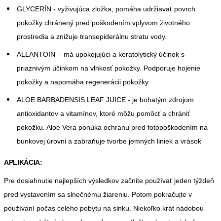
GLYCERÍN - vyživujúca zložka, pomáha udržiavať povrch
pokožky chránený pred poškodením vplyvom životného
prostredia a znižuje transepiderálnu stratu vody.
ALLANTOIN - má upokojujúci a keratolytický účinok s
priaznivým účinkom na vlhkosť pokožky. Podporuje hojenie
pokožky a napomáha regenerácii pokožky.
ALOE BARBADENSIS LEAF JUICE - je bohatým zdrojom
antioxidantov a vitamínov, ktoré môžu pomôcť a chrániť
pokožku. Aloe Vera ponúka ochranu pred fotopoškodením na
bunkovej úrovni a zabraňuje tvorbe jemných liniek a vrások
APLIKÁCIA:
Pre dosiahnutie najlepších výsledkov začnite používať jeden týždeň
pred vystavením sa slnečnému žiareniu. Potom pokračujte v
používaní počas celého pobytu na slnku. Niekoľko krát nádobou