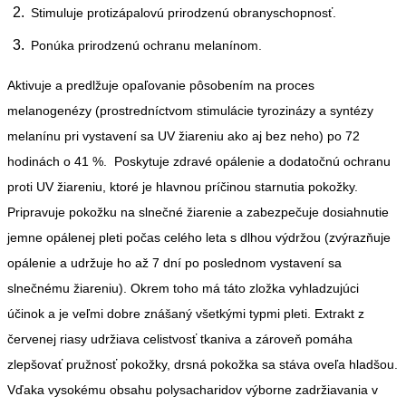
Stimuluje protizápalovú prirodzenú obranyschopnosť.
Ponúka prirodzenú ochranu melanínom.
Aktivuje a predlžuje opaľovanie pôsobením na proces
melanogenézy (prostredníctvom stimulácie tyrozinázy a syntézy
melanínu pri vystavení sa UV žiareniu ako aj bez neho) po 72
hodinách o 41 %. Poskytuje zdravé opálenie a dodatočnú ochranu
proti UV žiareniu, ktoré je hlavnou príčinou starnutia pokožky.
Pripravuje pokožku na slnečné žiarenie a zabezpečuje dosiahnutie
jemne opálenej pleti počas celého leta s dlhou výdržou (zvýrazňuje
opálenie a udržuje ho až 7 dní po poslednom vystavení sa
slnečnému žiareniu). Okrem toho má táto zložka vyhladzujúci
účinok a je veľmi dobre znášaný všetkými typmi pleti. Extrakt z
červenej riasy udržiava celistvosť tkaniva a zároveň pomáha
zlepšovať pružnosť pokožky, drsná pokožka sa stáva oveľa hladšou.
Vďaka vysokému obsahu polysacharidov výborne zadržiavania v