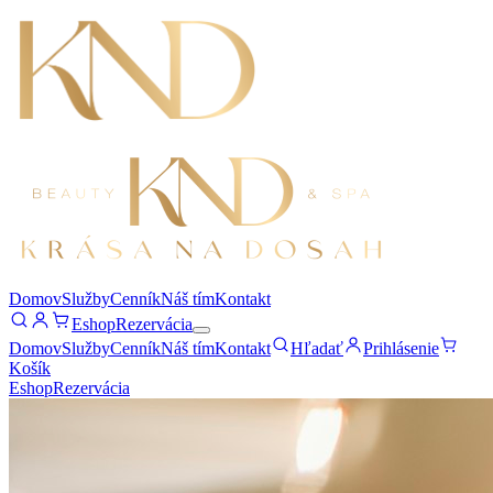
Domov
Služby
Cenník
Náš tím
Kontakt
Eshop
Rezervácia
Domov
Služby
Cenník
Náš tím
Kontakt
Hľadať
Prihlásenie
Košík
Eshop
Rezervácia