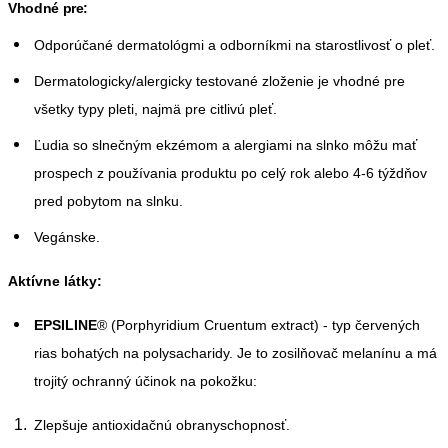
Vhodné pre:
Odporúčané dermatológmi a odborníkmi na starostlivosť o pleť.
Dermatologicky/alergicky testované zloženie je vhodné pre
všetky typy pleti, najmä pre citlivú pleť.
Ľudia so slnečným ekzémom a alergiami na slnko môžu mať
prospech z používania produktu po celý rok alebo 4-6 týždňov
pred pobytom na slnku.
Vegánske.
Aktívne látky:
EPSILINE
® (Porphyridium Cruentum extract) - typ červených
rias bohatých na polysacharidy. Je to zosilňovač melanínu a má
trojitý ochranný účinok na pokožku:
Zlepšuje antioxidačnú obranyschopnosť.