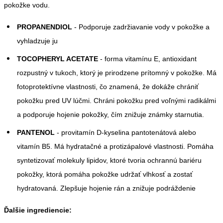
pokožke vodu.
PROPANENDIOL
- Podporuje zadržiavanie vody v pokožke a
vyhladzuje ju
TOCOPHERYL ACETATE
- forma vitamínu E, antioxidant
rozpustný v tukoch, ktorý je prirodzene prítomný v pokožke. Má
fotoprotektívne vlastnosti, čo znamená, že dokáže chrániť
pokožku pred UV lúčmi. Chráni pokožku pred voľnými radikálmi
a podporuje hojenie pokožky, čím znižuje známky starnutia.
PANTENOL
- provitamín D-kyselina pantotenátová alebo
vitamín B5. Má hydratačné a protizápalové vlastnosti. Pomáha
syntetizovať molekuly lipidov, ktoré tvoria ochrannú bariéru
pokožky, ktorá pomáha pokožke udržať vlhkosť a zostať
hydratovaná. Zlepšuje hojenie rán a znižuje podráždenie
Ďalšie ingrediencie: