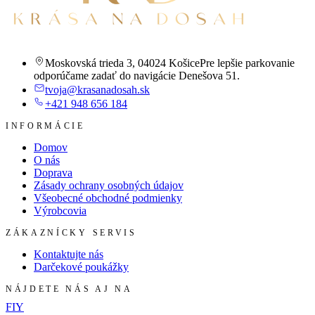
Moskovská trieda 3
,
04024 Košice
Pre lepšie parkovanie
odporúčame zadať do navigácie Denešova 51.
tvoja@krasanadosah.sk
+421 948 656 184
INFORMÁCIE
Domov
O nás
Doprava
Zásady ochrany osobných údajov
Všeobecné obchodné podmienky
Výrobcovia
ZÁKAZNÍCKY SERVIS
Kontaktujte nás
Darčekové poukážky
NÁJDETE NÁS AJ NA
F
I
Y