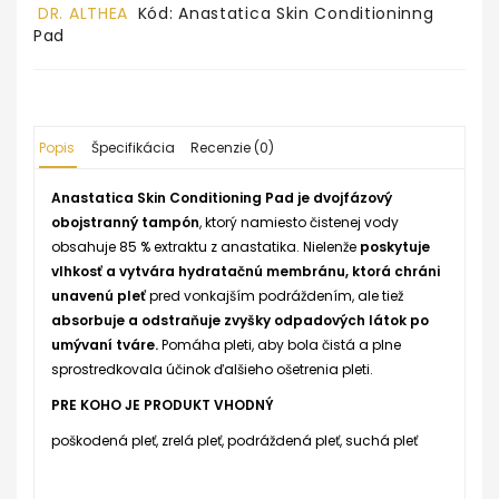
DR. ALTHEA
Kód: Anastatica Skin Conditioninng
Pad
Popis
Špecifikácia
Recenzie (0)
Anastatica Skin Conditioning Pad je dvojfázový
obojstranný tampón
, ktorý namiesto čistenej vody
obsahuje 85 % extraktu z anastatika. Nielenže
poskytuje
vlhkosť a vytvára hydratačnú membránu, ktorá chráni
unavenú pleť
pred vonkajším podráždením, ale tiež
absorbuje a odstraňuje zvyšky odpadových látok po
umývaní tváre.
Pomáha pleti, aby bola čistá a plne
sprostredkovala účinok ďalšieho ošetrenia pleti.
PRE KOHO JE PRODUKT VHODNÝ
poškodená pleť, zrelá pleť, podráždená pleť, suchá pleť