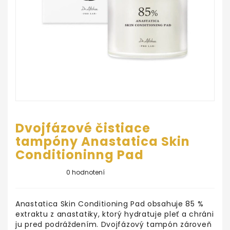
ŠKOLA
LÍČENIA
Salón
KrásaNaDosah
REZERVUJ
SI
TERMÍN
Dvojfázové čistiace
tampóny Anastatica Skin
Conditioninng Pad
0 hodnotení
Anastatica Skin Conditioning Pad obsahuje 85 %
extraktu z anastatiky, ktorý hydratuje pleť a chráni
ju pred podráždením. Dvojfázový tampón zároveň