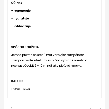
ÚČINKY
- regeneruje
- hydratuje
- vyhladzuje
SPÔSOB POUŽITIA
Jemne pretrite očistenú tvár vatovým tampónom.
Tampón môžete tiež umiestniť na vybrané miesta a
nechať pôsobiť 5 - 10 minút ako pleťovú masku.
BALENIE
170ml - 65ks