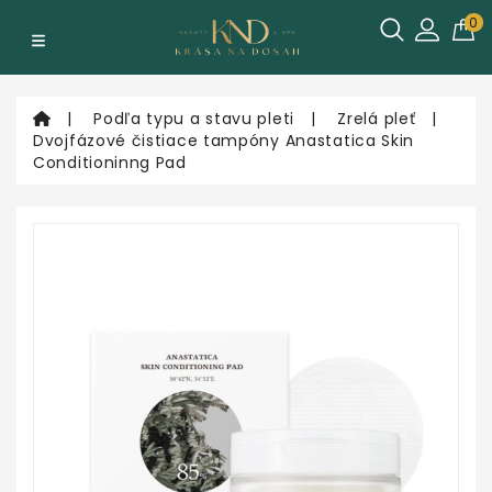
Kategórie
0
Podľa
Podľa typu a stavu pleti
Zrelá pleť
typu
Dvojfázové čistiace tampóny Anastatica Skin
a
Conditioninng Pad
stavu
pleti
Podľa
typu
produktu
Podľa
značky
Poukážky