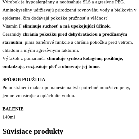
Výrobok je hypoalergénny a neobsahuje SLS a agresívne PEG.
Aminokyseliny udržiavajú prirodzenú rovnováhu vody a bielkovín v
epiderme, čím dodávajú pokožke pružnosť a vláčnosť.
Vitamín F
eliminuje suchosť a má upokojujúci účinok.
Ceramidy
chránia pokožku pred dehydratáciou a predčasným
starnutím
, plnia bariérové funkcie a chránia pokožku pred vetrom,
chladom a inými agresívnymi faktormi.
Výťažok z pomaranča
stimuluje syntézu kolagénu, posilňuje,
omladzuje, rozjasňuje pleť a obnovuje jej tonus.
SPÔSOB POUŽITIA
Po odstránení make-upu naneste na tvár potrebné množstvo peny,
jemne vmasírujte a opláchnite vodou.
BALENIE
140ml
Súvisiace produkty