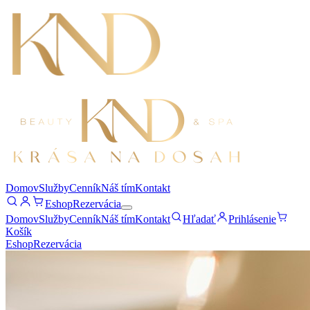
Domov
Služby
Cenník
Náš tím
Kontakt
Eshop
Rezervácia
Domov
Služby
Cenník
Náš tím
Kontakt
Hľadať
Prihlásenie
Košík
Eshop
Rezervácia