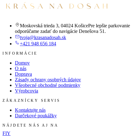
Moskovská trieda 3
,
04024 Košice
Pre lepšie parkovanie
odporúčame zadať do navigácie Denešova 51.
tvoja@krasanadosah.sk
+421 948 656 184
INFORMÁCIE
Domov
O nás
Doprava
Zásady ochrany osobných údajov
Všeobecné obchodné podmienky
Výrobcovia
ZÁKAZNÍCKY SERVIS
Kontaktujte nás
Darčekové poukážky
NÁJDETE NÁS AJ NA
F
I
Y