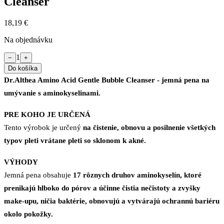
Cleanser
18,19 €
Na objednávku
1
−
+
Do košíka
Dr.Althea Amino Acid Gentle Bubble Cleanser - jemná pena na
umývanie s aminokyselinami.
PRE KOHO JE URČENÁ
Tento výrobok je určený
na čistenie, obnovu a posilnenie všetkých
typov pleti vrátane pleti so sklonom k akné.
VÝHODY
Jemná pena obsahuje
17 rôznych druhov aminokyselín, ktoré
prenikajú hlboko do pórov a účinne čistia nečistoty a zvyšky
make-upu, ničia baktérie, obnovujú a vytvárajú ochrannú bariéru
okolo pokožky.