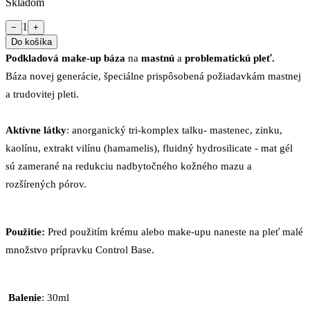
Skladom
1
−
+
Do košíka
Podkladová make-up báza
na
mastnú
a
problematickú pleť.
Báza novej generácie, špeciálne prispôsobená požiadavkám mastnej
a trudovitej pleti.
Aktívne látky
: anorganický tri-komplex talku- mastenec, zinku,
kaolínu, extrakt vilínu (hamamelis), fluidný hydrosilicate - mat gél
sú zamerané na redukciu nadbytočného kožného mazu a
rozšírených pórov.
Použitie:
Pred použitím krému alebo make-upu naneste na pleť malé
množstvo prípravku Control Base.
Balenie
: 30ml