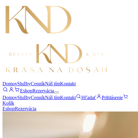
Domov
Služby
Cenník
Náš tím
Kontakt
Eshop
Rezervácia
Domov
Služby
Cenník
Náš tím
Kontakt
Hľadať
Prihlásenie
Košík
Eshop
Rezervácia