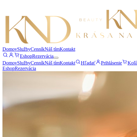
Domov
Služby
Cenník
Náš tím
Kontakt
Eshop
Rezervácia
Domov
Služby
Cenník
Náš tím
Kontakt
Hľadať
Prihlásenie
Koší
Eshop
Rezervácia