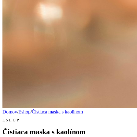
Domov
/
Eshop
/
Čistiaca maska s kaolínom
ESHOP
Čistiaca maska s kaolínom