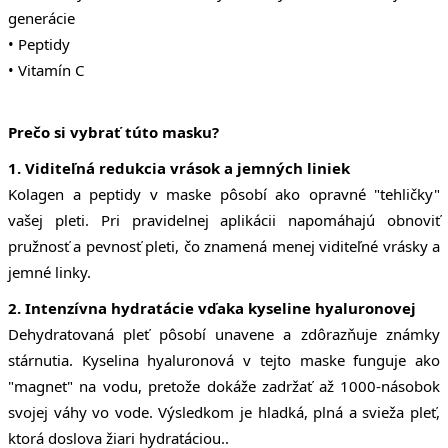
generácie
• Peptidy
• Vitamín C
Prečo si vybrať túto masku?
1. Viditeľná redukcia vrások a jemných liniek
Kolagen a peptidy v maske pôsobí ako opravné "tehličky"
vašej pleti. Pri pravidelnej aplikácii napomáhajú obnoviť
pružnosť a pevnosť pleti, čo znamená menej viditeľné vrásky a
jemné linky.
2. Intenzívna hydratácie vďaka kyseline hyaluronovej
Dehydratovaná pleť pôsobí unavene a zdôrazňuje známky
stárnutia. Kyselina hyaluronová v tejto maske funguje ako
"magnet" na vodu, pretože dokáže zadržať až 1000-násobok
svojej váhy vo vode. Výsledkom je hladká, plná a svieža pleť,
ktorá doslova žiari hydratáciou..