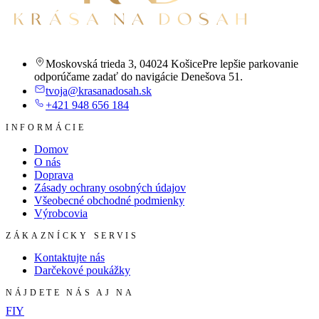
Moskovská trieda 3
,
04024 Košice
Pre lepšie parkovanie
odporúčame zadať do navigácie Denešova 51.
tvoja@krasanadosah.sk
+421 948 656 184
INFORMÁCIE
Domov
O nás
Doprava
Zásady ochrany osobných údajov
Všeobecné obchodné podmienky
Výrobcovia
ZÁKAZNÍCKY SERVIS
Kontaktujte nás
Darčekové poukážky
NÁJDETE NÁS AJ NA
F
I
Y