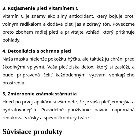
3. Rozjasnenie pleti vitamínem C
Vitamín C je známy ako silný antioxidant, který bojuje proti
voľným radikálom a dodáva pleti jas a zdravý tón. Povedzme
preto zbohem mdlej pleti a privítajte vzhľad, ktorý priťahuje
pohľady.
4. Detoxikácia a ochrana pleti
Naša maska nielenže pokožku hýčka, ale taktiež ju chráni pred
škodlivými vplyvmi. Vaša pleť získa detox, ktorý si zaslúži, a
bude pripravená čeliť každodenným výzvam vonkajšieho
prostredia.
5, Zmiernenie známok stárnutia
Hneď po prvej aplikácii si všimnete, že je vaša pleť jemnejšia a
hydratovanejšia. Pravidelné používánie naviac napomáhá
redukovať vrásky a spevniť kontúry tváre.
Súvisiace produkty