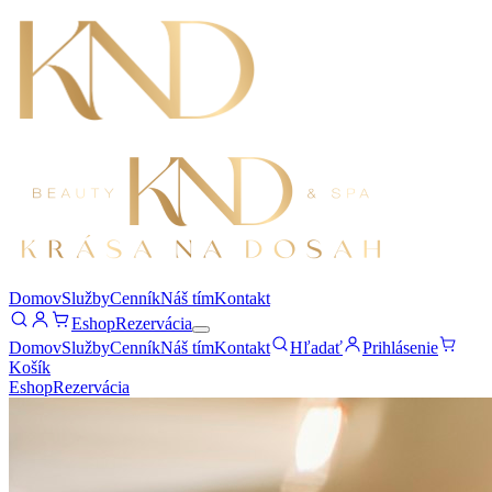
Domov
Služby
Cenník
Náš tím
Kontakt
Eshop
Rezervácia
Domov
Služby
Cenník
Náš tím
Kontakt
Hľadať
Prihlásenie
Košík
Eshop
Rezervácia