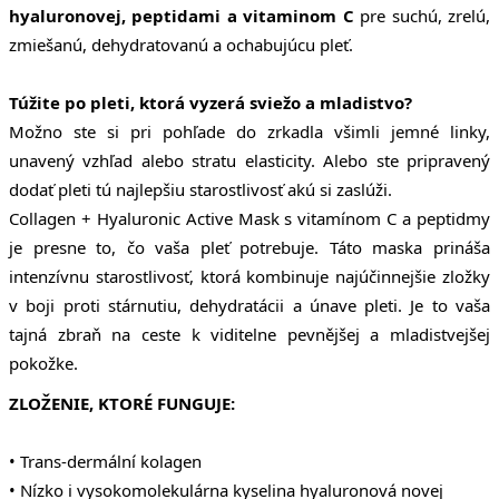
hyaluronovej, peptidami a vitaminom C
pre suchú, zrelú,
zmiešanú, dehydratovanú a ochabujúcu pleť.
Túžite po pleti, ktorá vyzerá sviežo a mladistvo?
Možno ste si pri pohľade do zrkadla všimli jemné linky,
unavený vzhľad alebo stratu elasticity. Alebo ste pripravený
dodať pleti tú najlepšiu starostlivosť akú si zaslúži.
Collagen + Hyaluronic Active Mask s vitamínom C a peptidmy
je presne to, čo vaša pleť potrebuje. Táto maska prináša
intenzívnu starostlivosť, ktorá kombinuje najúčinnejšie zložky
v boji proti stárnutiu, dehydratácii a únave pleti. Je to vaša
tajná zbraň na ceste k viditelne pevnějšej a mladistvejšej
pokožke.
ZLOŽENIE, KTORÉ FUNGUJE:
• Trans-dermální kolagen
• Nízko i vysokomolekulárna kyselina hyaluronová novej