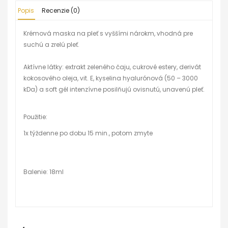
Popis
Recenzie (0)
Krémová maska na pleť s vyššími nárokm, vhodná pre
suchú a zrelú pleť.
Aktívne látky: extrakt zeleného čaju, cukrové estery, derivát
kokosového oleja, vit. E, kyselina hyalurónová (50 – 3000
kDa) a soft gél intenzívne posilňujú ovisnutú, unavenú pleť.
Použitie:
1x týždenne po dobu 15 min., potom zmyte
Balenie: 18ml