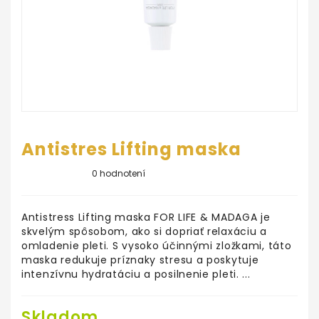
ŠKOLA
LÍČENIA
Salón
KrásaNaDosah
REZERVUJ
SI
TERMÍN
Antistres Lifting maska
0 hodnotení
Antistress Lifting maska FOR LIFE & MADAGA je
skvelým spôsobom, ako si dopriať relaxáciu a
omladenie pleti. S vysoko účinnými zložkami, táto
maska redukuje príznaky stresu a poskytuje
intenzívnu hydratáciu a posilnenie pleti. ...
Skladom