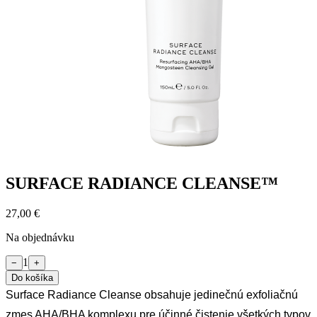
SURFACE RADIANCE CLEANSE™
27,00 €
Na objednávku
1
−
+
Do košíka
Surface Radiance Cleanse obsahuje jedinečnú exfoliačnú
zmes AHA/BHA komplexu pre účinné čistenie všetkých typov