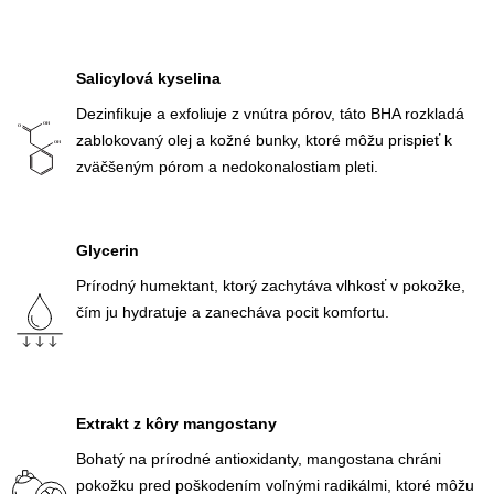
Salicylová kyselina
Dezinfikuje a exfoliuje z vnútra pórov, táto BHA rozkladá
zablokovaný olej a kožné bunky, ktoré môžu prispieť k
zväčšeným pórom a nedokonalostiam pleti.
Glycerin
Prírodný humektant, ktorý zachytáva vlhkosť v pokožke,
čím ju hydratuje a zanecháva pocit komfortu.
Extrakt z kôry mangostany
Bohatý na prírodné antioxidanty, mangostana chráni
pokožku pred poškodením voľnými radikálmi, ktoré môžu