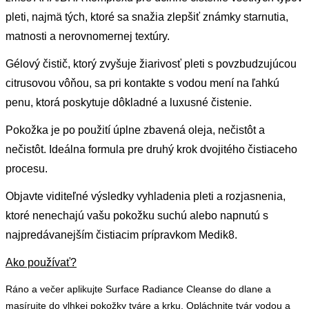
pleti, najmä tých, ktoré sa snažia zlepšiť známky starnutia,
matnosti a nerovnomernej textúry.
Gélový čistič, ktorý zvyšuje žiarivosť pleti s povzbudzujúcou
citrusovou vôňou, sa pri kontakte s vodou mení na ľahkú
penu, ktorá poskytuje dôkladné a luxusné čistenie.
Pokožka je po použití úplne zbavená oleja, nečistôt a
nečistôt. Ideálna formula pre druhý krok dvojitého čistiaceho
procesu.
Objavte viditeľné výsledky vyhladenia pleti a rozjasnenia,
ktoré nenechajú vašu pokožku suchú alebo napnutú s
najpredávanejším čistiacim prípravkom Medik8.
Ako používať?
Ráno a večer aplikujte Surface Radiance Cleanse do dlane a
masírujte do vlhkej pokožky tváre a krku. Opláchnite tvár vodou a