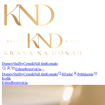
Domov
Služby
Cenník
Náš tím
Kontakt
Eshop
Rezervácia
Domov
Služby
Cenník
Náš tím
Kontakt
Hľadať
Prihlásenie
Košík
Eshop
Rezervácia