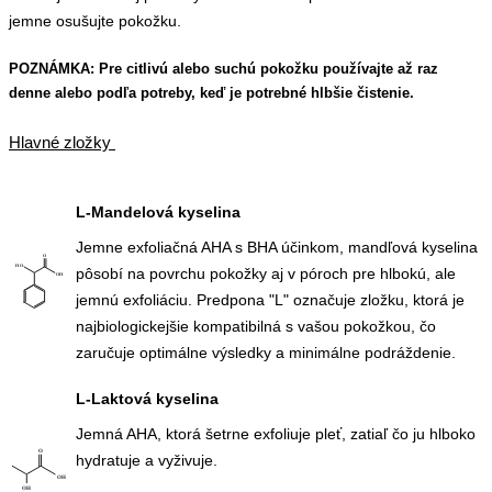
jemne osušujte pokožku.
POZNÁMKA: Pre citlivú alebo suchú pokožku používajte až raz
denne alebo podľa potreby, keď je potrebné hlbšie čistenie.
Hlavné zložky
L-Mandelová kyselina
Jemne exfoliačná AHA s BHA účinkom, mandľová kyselina
pôsobí na povrchu pokožky aj v póroch pre hlbokú, ale
jemnú exfoliáciu. Predpona "L" označuje zložku, ktorá je
najbiologickejšie kompatibilná s vašou pokožkou, čo
zaručuje optimálne výsledky a minimálne podráždenie.
L-Laktová kyselina
Jemná AHA, ktorá šetrne exfoliuje pleť, zatiaľ čo ju hlboko
hydratuje a vyživuje.