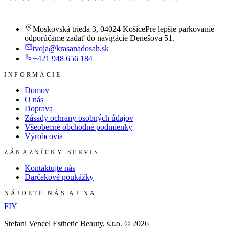
Moskovská trieda 3
,
04024 Košice
Pre lepšie parkovanie
odporúčame zadať do navigácie Denešova 51.
tvoja@krasanadosah.sk
+421 948 656 184
INFORMÁCIE
Domov
O nás
Doprava
Zásady ochrany osobných údajov
Všeobecné obchodné podmienky
Výrobcovia
ZÁKAZNÍCKY SERVIS
Kontaktujte nás
Darčekové poukážky
NÁJDETE NÁS AJ NA
F
I
Y
Stefani Vencel Esthetic Beauty, s.r.o.
©
2026