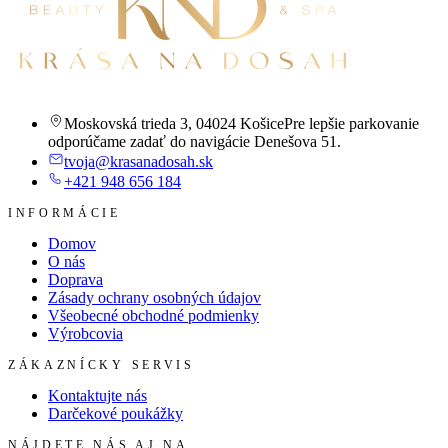
Moskovská trieda 3
,
04024 Košice
Pre lepšie parkovanie
odporúčame zadať do navigácie Denešova 51.
tvoja@krasanadosah.sk
+421 948 656 184
INFORMÁCIE
Domov
O nás
Doprava
Zásady ochrany osobných údajov
Všeobecné obchodné podmienky
Výrobcovia
ZÁKAZNÍCKY SERVIS
Kontaktujte nás
Darčekové poukážky
NÁJDETE NÁS AJ NA