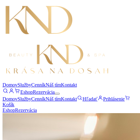
Domov
Služby
Cenník
Náš tím
Kontakt
Eshop
Rezervácia
Domov
Služby
Cenník
Náš tím
Kontakt
Hľadať
Prihlásenie
Košík
Eshop
Rezervácia