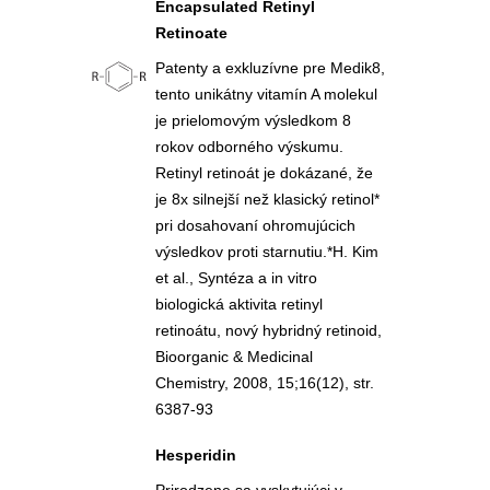
Encapsulated Retinyl
Retinoate
Patenty a exkluzívne pre Medik8,
tento unikátny vitamín A molekul
je prielomovým výsledkom 8
rokov odborného výskumu.
Retinyl retinoát je dokázané, že
je 8x silnejší než klasický retinol*
pri dosahovaní ohromujúcich
výsledkov proti starnutiu.*H. Kim
et al., Syntéza a in vitro
biologická aktivita retinyl
retinoátu, nový hybridný retinoid,
Bioorganic & Medicinal
Chemistry, 2008, 15;16(12), str.
6387-93
Hesperidin
Prirodzene sa vyskytujúci v