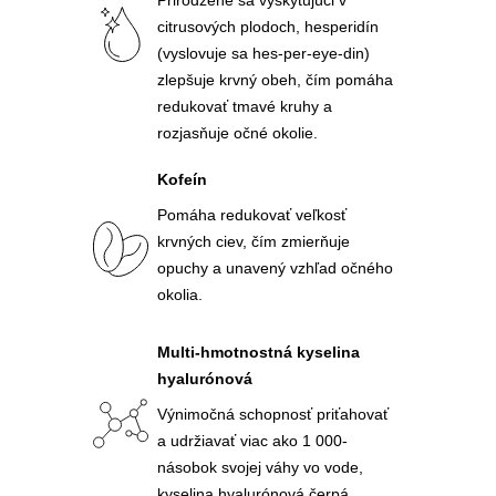
citrusových plodoch, hesperidín
(vyslovuje sa hes-per-eye-din)
zlepšuje krvný obeh, čím pomáha
redukovať tmavé kruhy a
rozjasňuje očné okolie.
Kofeín
Pomáha redukovať veľkosť
krvných ciev, čím zmierňuje
opuchy a unavený vzhľad očného
okolia.
Multi-hmotnostná kyselina
hyalurónová
Výnimočná schopnosť priťahovať
a udržiavať viac ako 1 000-
násobok svojej váhy vo vode,
kyselina hyalurónová čerpá