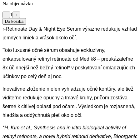
Na objednávku
1
−
+
Do košíka
r-Retinoate Day & Night Eye Serum výrazne redukuje vzhľad
jemných liniek a vrások okolo očí.
Toto luxusné očné sérum obsahuje exkluzívny,
enkapsulovaný retinyl retinoate od Medik8 – preukázateľne
8x účinnejší než bežný retinol* v poskytovaní omladzujúcich
účinkov po celý deň aj noc.
Inovatívne zloženie nielen vyhladzuje očné kontúry, ale tiež
viditeľne redukuje opuchy a tmavé kruhy, pričom zostáva
šetrné k citlivej oblasti pod očami. Výsledkom je rozjasnená,
hladšia a oddýchnutá pleť okolo očí.
*H. Kim et al., Synthesis and in vitro biological activity of
retinyl retinoate, a novel hybrid retinoid derivative, Bioorganic