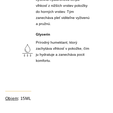
vlhkosť z nižších vrstiev pokožky
do horných vrstiev. Tým
zanecháva pleť viditeľne vyživenú
a pružnú.
Glycerin
Prírodný humektant, ktorý
zachytáva vlhkosť v pokožke, čím
ju hydratuje a zanecháva pocit
komfortu.
Objem
: 15ML