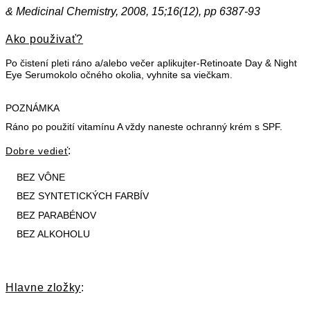
& Medicinal Chemistry, 2008, 15;16(12), pp 6387-93
Ako použivať?
Po čistení pleti ráno a/alebo večer aplikujte
r-Retinoate Day & Night
Eye Serum
okolo očného okolia, vyhnite sa viečkam.
POZNÁMKA
Ráno po použití vitamínu A vždy naneste ochranný krém s SPF.
:
Dobre vedieť
BEZ VÔNE
BEZ SYNTETICKÝCH FARBÍV
BEZ PARABÉNOV
BEZ ALKOHOLU
Hlavne zložky
: