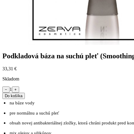
Podkladová báza na suchú pleť (Smoothin
33,31 €
Skladom
1
−
+
Do košíka
na báze vody
pre normálnu a suchú pleť
obsah novej antibakteriálnej zložky, ktorá chráni produkt pred k
mix olejov a silikónov