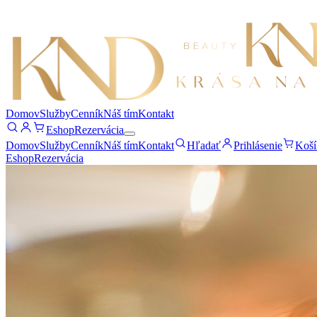
Domov
Služby
Cenník
Náš tím
Kontakt
Eshop
Rezervácia
Domov
Služby
Cenník
Náš tím
Kontakt
Hľadať
Prihlásenie
Koší
Eshop
Rezervácia