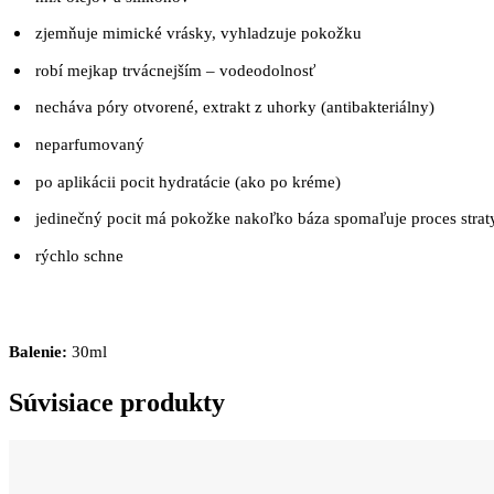
zjemňuje mimické vrásky, vyhladzuje pokožku
robí mejkap trvácnejším – vodeodolnosť
necháva póry otvorené, extrakt z uhorky (antibakteriálny)
neparfumovaný
po aplikácii pocit hydratácie (ako po kréme)
jedinečný pocit má pokožke nakoľko báza spomaľuje proces straty
rýchlo schne
Balenie:
30ml
Súvisiace produkty