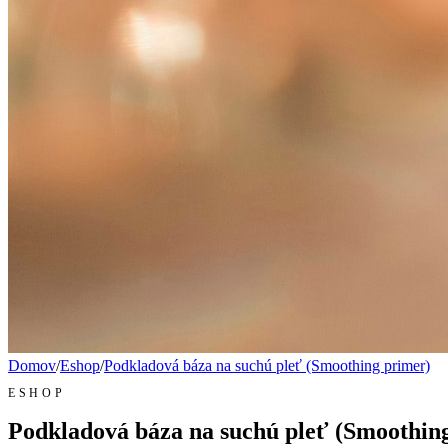
Domov
/
Eshop
/
Podkladová báza na suchú pleť (Smoothing primer)
ESHOP
Podkladová báza na suchú pleť (Smoothin