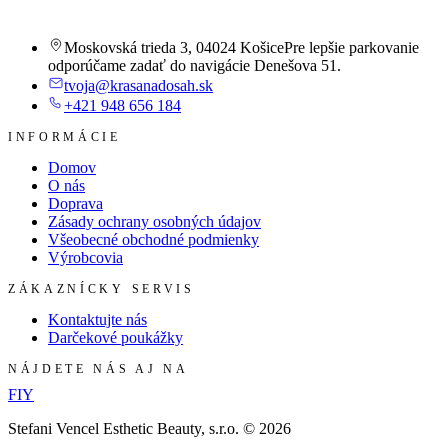
Moskovská trieda 3
,
04024 Košice
Pre lepšie parkovanie
odporúčame zadať do navigácie Denešova 51.
tvoja@krasanadosah.sk
+421 948 656 184
INFORMÁCIE
Domov
O nás
Doprava
Zásady ochrany osobných údajov
Všeobecné obchodné podmienky
Výrobcovia
ZÁKAZNÍCKY SERVIS
Kontaktujte nás
Darčekové poukážky
NÁJDETE NÁS AJ NA
F
I
Y
Stefani Vencel Esthetic Beauty, s.r.o.
©
2026