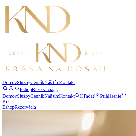
Domov
Služby
Cenník
Náš tím
Kontakt
Eshop
Rezervácia
Domov
Služby
Cenník
Náš tím
Kontakt
Hľadať
Prihlásenie
Košík
Eshop
Rezervácia