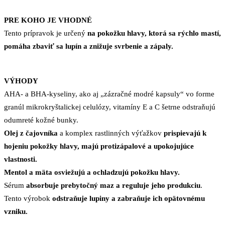
PRE KOHO JE VHODNÉ
Tento prípravok je určený
na pokožku hlavy, ktorá sa rýchlo mastí,
pomáha zbaviť sa lupín a znižuje svrbenie a zápaly.
VÝHODY
AHA- a BHA-kyseliny, ako aj „zázračné modré kapsuly“ vo forme
granúl mikrokryštalickej celulózy, vitamíny E a C šetrne odstraňujú
odumreté kožné bunky.
Olej z čajovníka
a komplex rastlinných výťažkov
prispievajú k
hojeniu pokožky hlavy, majú protizápalové a upokojujúce
vlastnosti.
Mentol a mäta osviežujú a ochladzujú pokožku hlavy.
Sérum
absorbuje prebytočný maz a reguluje jeho produkciu
.
Tento výrobok
odstraňuje lupiny a zabraňuje ich opätovnému
vzniku.