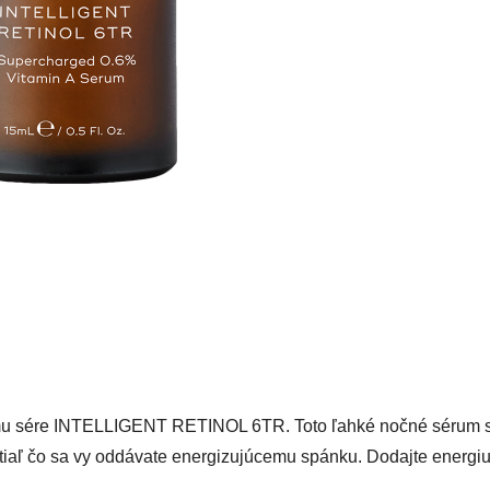
ému sére INTELLIGENT RETINOL 6TR. Toto ľahké nočné sérum s vi
atiaľ čo sa vy oddávate energizujúcemu spánku. Dodajte energiu i