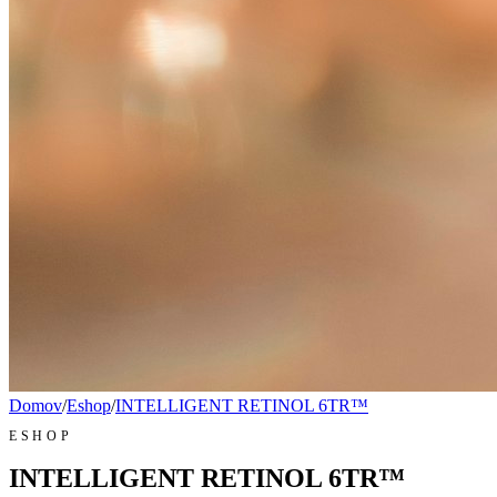
Domov
/
Eshop
/
INTELLIGENT RETINOL 6TR™
ESHOP
INTELLIGENT RETINOL 6TR™