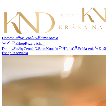
Domov
Služby
Cenník
Náš tím
Kontakt
Eshop
Rezervácia
Domov
Služby
Cenník
Náš tím
Kontakt
Hľadať
Prihlásenie
Koší
Eshop
Rezervácia