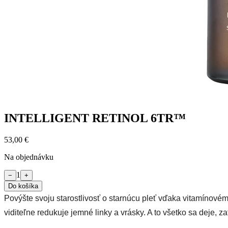
INTELLIGENT RETINOL 6TR™
53,00 €
Na objednávku
1
−
+
Do košíka
Povýšte svoju starostlivosť o starnúcu pleť vďaka vitamínov
viditeľne redukuje jemné linky a vrásky. A to všetko sa deje, z