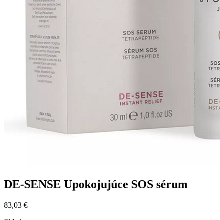
DE-SENSE Upokojujúce SOS sérum
83,03 €