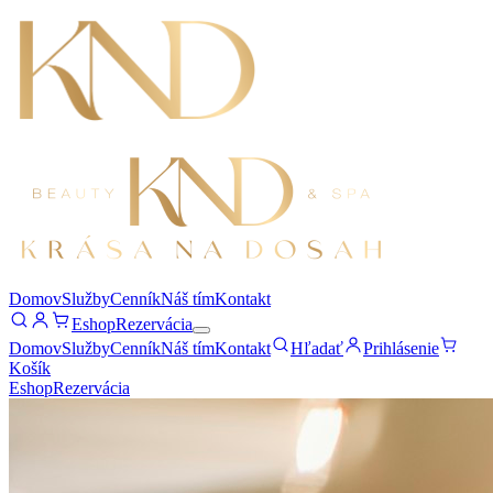
Domov
Služby
Cenník
Náš tím
Kontakt
Eshop
Rezervácia
Domov
Služby
Cenník
Náš tím
Kontakt
Hľadať
Prihlásenie
Košík
Eshop
Rezervácia