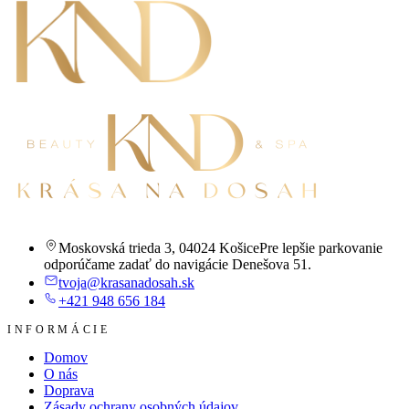
Moskovská trieda 3
,
04024 Košice
Pre lepšie parkovanie
odporúčame zadať do navigácie Denešova 51.
tvoja@krasanadosah.sk
+421 948 656 184
INFORMÁCIE
Domov
O nás
Doprava
Zásady ochrany osobných údajov