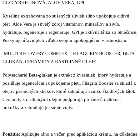
GLYCYRHETINOVÁ, ALOE VERA, GPI
Kyselina extrahovaná zo sušených sliviek silno upokojuje citlivú
pleť. Aloe Vera je skvelý zdroj vitamínov, minerálov a živín,
hydratuje, regeneruje a regeneruje. GPI je aktívna látka zo Slnečnice.
Poskytuje úľavu pleti vďaka svojim upokojujúcim vlastnostiam.
MULTI RECOVERY COMPLEX – FILAGGRIN BOOSTER, BETA
GLUKÁN, CERAMIDY A RASTLINNÉ OLEJE
Polysacharid Beta-glukán je extrakt z kvasiniek, ktorý hydratuje a
posilňuje regeneráciu i upokojenie pleti. Filagrin Booster sa skladá z
olejov pšeničných klíčkov, ktoré zabraňujú vzniku škodlivých látok.
Ceramidy s rastlinnými olejmi podporujú pružnosť, mäkkosť
pokožky a zabraňujú jej strate vody.
Použitie:
Aplikujte ráno a večer, pred aplikáciou krému, na dôkladne