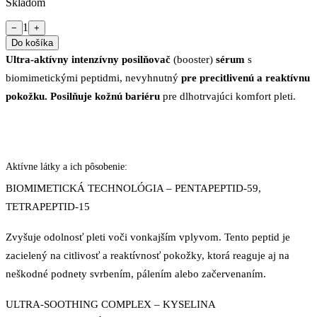
Skladom
1
−
+
Do košíka
Ultra-aktívny intenzívny posilňovač
(booster)
sérum
s
biomimetickými peptidmi, nevyhnutný
pre precitlivenú a reaktívnu
pokožku. Posilňuje kožnú bariéru
pre dlhotrvajúci komfort pleti.
Aktívne látky a ich pôsobenie:
BIOMIMETICKÁ TECHNOLÓGIA – PENTAPEPTID-59,
TETRAPEPTID-15
Zvyšuje odolnosť pleti voči vonkajším vplyvom. Tento peptid je
zacielený na citlivosť a reaktívnosť pokožky, ktorá reaguje aj na
neškodné podnety svrbením, pálením alebo začervenaním.
ULTRA-SOOTHING COMPLEX – KYSELINA