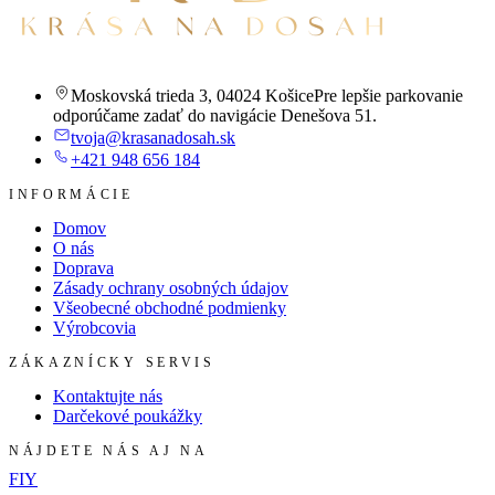
Moskovská trieda 3
,
04024 Košice
Pre lepšie parkovanie
odporúčame zadať do navigácie Denešova 51.
tvoja@krasanadosah.sk
+421 948 656 184
INFORMÁCIE
Domov
O nás
Doprava
Zásady ochrany osobných údajov
Všeobecné obchodné podmienky
Výrobcovia
ZÁKAZNÍCKY SERVIS
Kontaktujte nás
Darčekové poukážky
NÁJDETE NÁS AJ NA
F
I
Y