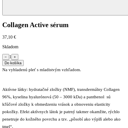
Collagen Active sérum
37,10 €
Skladom
1
−
+
Do košíka
Na vyhladenú pleť s mladistvým vzhľadom.
Aktívne látky: hydratačné zložky (NMF), transdermálny Collagen
96%, kyselina hyalurónová (50 – 3000 kDa) a panthenol sú
kľúčové zložky k obmedzeniu vrások a obnoveniu elasticity
pokožky. Efekt aktívnych látok je patrný takmer okamžite, rýchlo
penetruje do kožného povrchu a tzv. „pôsobí ako výplň alebo ako
tmel“.