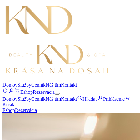
Domov
Služby
Cenník
Náš tím
Kontakt
Eshop
Rezervácia
Domov
Služby
Cenník
Náš tím
Kontakt
Hľadať
Prihlásenie
Košík
Eshop
Rezervácia