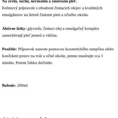
Na zrelú, suchú, normálnu a zmiešanú pleť.
Krémový prípravok s obsahom čistiacich olejov a kvalitných
emulgátorov na šetrné čistenie pleti a očného okolia.
Aktívne látky:
glycerín, čistiaci olej a emulgačný komplex
zanechávajú pleť jemnú a vláčnu.
Použitie:
Prípravok naneste pomocou kozmetického tampónu alebo
končekmi prstov na tvár a očné okolie, jemne masírujte cca 1
minútu. Potom ľahko dočistite.
Balenie:
200ml