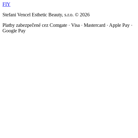
F
I
Y
Stefani Vencel Esthetic Beauty, s.r.o.
©
2026
Platby zabezpečené cez Comgate · Visa · Mastercard · Apple Pay ·
Google Pay