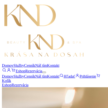
Domov
Služby
Cenník
Náš tím
Kontakt
Eshop
Rezervácia
Domov
Služby
Cenník
Náš tím
Kontakt
Hľadať
Prihlásenie
Košík
Eshop
Rezervácia