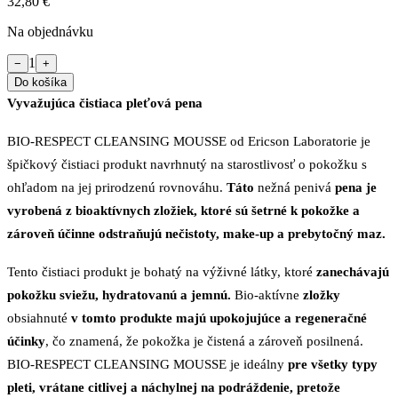
32,80 €
Na objednávku
1
−
+
Do košíka
Vyvažujúca čistiaca pleťová pena
BIO-RESPECT CLEANSING MOUSSE od Ericson Laboratorie je
špičkový čistiaci produkt navrhnutý na starostlivosť o pokožku s
ohľadom na jej prirodzenú rovnováhu.
Táto
nežná penivá
pena je
vyrobená z bioaktívnych zložiek, ktoré sú šetrné k pokožke a
zároveň účinne odstraňujú nečistoty, make-up a prebytočný maz.
Tento čistiaci produkt je bohatý na výživné látky, ktoré
zanechávajú
pokožku sviežu, hydratovanú a jemnú.
Bio-aktívne
zložky
obsiahnuté
v tomto produkte majú upokojujúce a regeneračné
účinky
, čo znamená, že pokožka je čistená a zároveň posilnená.
BIO-RESPECT CLEANSING MOUSSE je ideálny
pre všetky typy
pleti, vrátane citlivej a náchylnej na podráždenie, pretože