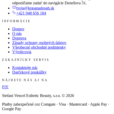
odporúčame zadať do navigácie Denešova 51.
tvoja@krasanadosah.sk
+421 948 656 184
INFORMÁCIE
Domov
O nás
Doprava
Zásady ochrany osobných údajov
Všeobecné obchodné podmienky
Výrobcovia
ZÁKAZNÍCKY SERVIS
Kontaktujte nás
Darčekové poukážky
NÁJDETE NÁS AJ NA
F
I
Y
Stefani Vencel Esthetic Beauty, s.r.o.
©
2026
Platby zabezpečené cez Comgate · Visa · Mastercard · Apple Pay ·
Google Pay