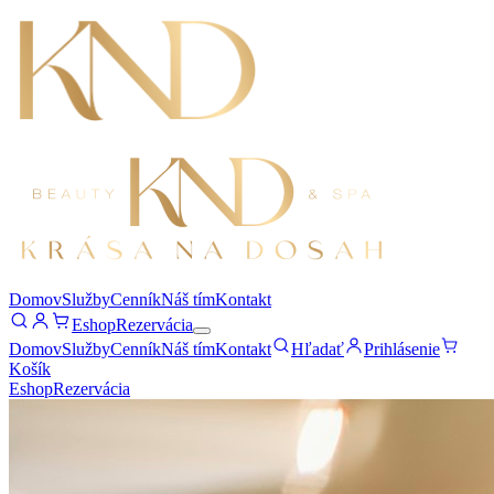
Domov
Služby
Cenník
Náš tím
Kontakt
Eshop
Rezervácia
Domov
Služby
Cenník
Náš tím
Kontakt
Hľadať
Prihlásenie
Košík
Eshop
Rezervácia