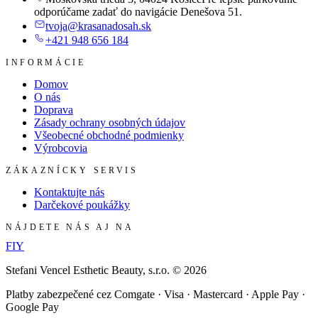
odporúčame zadať do navigácie Denešova 51.
tvoja@krasanadosah.sk
+421 948 656 184
INFORMÁCIE
Domov
O nás
Doprava
Zásady ochrany osobných údajov
Všeobecné obchodné podmienky
Výrobcovia
ZÁKAZNÍCKY SERVIS
Kontaktujte nás
Darčekové poukážky
NÁJDETE NÁS AJ NA
F
I
Y
Stefani Vencel Esthetic Beauty, s.r.o.
©
2026
Platby zabezpečené cez Comgate · Visa · Mastercard · Apple Pay ·
Google Pay