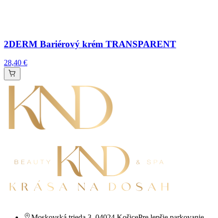
2DERM Bariérový krém TRANSPARENT
28,40 €
Moskovská trieda 3
,
04024 Košice
Pre lepšie parkovanie