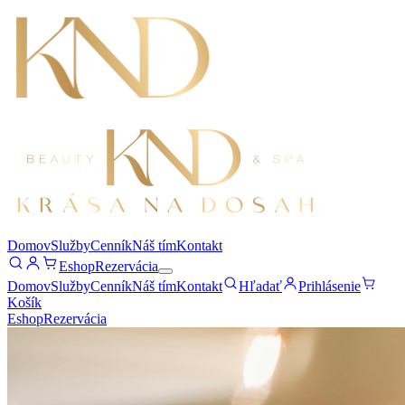
Domov
Služby
Cenník
Náš tím
Kontakt
Eshop
Rezervácia
Domov
Služby
Cenník
Náš tím
Kontakt
Hľadať
Prihlásenie
Košík
Eshop
Rezervácia