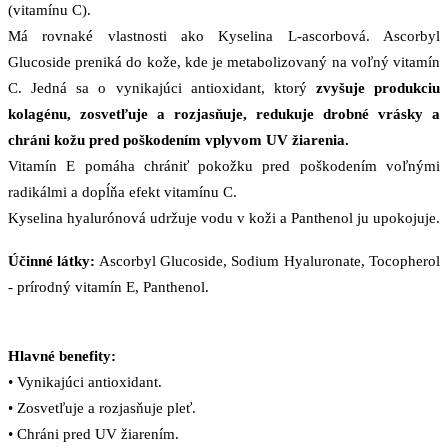
(vitamínu C).
Má rovnaké vlastnosti ako Kyselina L-ascorbová. Ascorbyl
Glucoside preniká do kože, kde je metabolizovaný na voľný vitamín
C. Jedná sa o vynikajúci antioxidant, ktorý
zvyšuje produkciu
kolagénu, zosvetľuje a rozjasňuje, redukuje drobné vrásky a
chráni kožu pred poškodením vplyvom UV žiarenia.
Vitamín E pomáha chrániť pokožku pred poškodením voľnými
radikálmi a dopĺňa efekt vitamínu C.
Kyselina hyalurónová udržuje vodu v koži a Panthenol ju upokojuje.
Účinné látky:
Ascorbyl Glucoside, Sodium Hyaluronate, Tocopherol
- prírodný vitamín E, Panthenol.
Hlavné benefity:
• Vynikajúci antioxidant.
• Zosvetľuje a rozjasňuje pleť.
• Chráni pred UV žiarením.