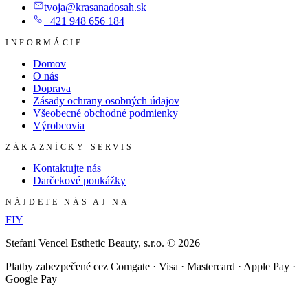
tvoja@krasanadosah.sk
+421 948 656 184
INFORMÁCIE
Domov
O nás
Doprava
Zásady ochrany osobných údajov
Všeobecné obchodné podmienky
Výrobcovia
ZÁKAZNÍCKY SERVIS
Kontaktujte nás
Darčekové poukážky
NÁJDETE NÁS AJ NA
F
I
Y
Stefani Vencel Esthetic Beauty, s.r.o.
©
2026
Platby zabezpečené cez Comgate · Visa · Mastercard · Apple Pay ·
Google Pay