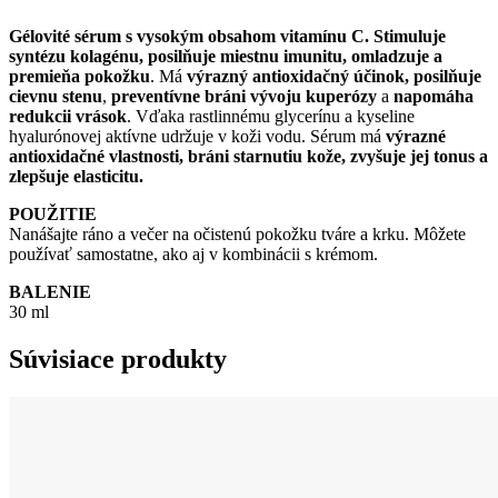
Gélovité sérum s vysokým obsahom vitamínu C.
Stimuluje
syntézu kolagénu, posilňuje miestnu imunitu, omladzuje a
premieňa pokožku
. Má
výrazný antioxidačný účinok, posilňuje
cievnu stenu
,
preventívne bráni vývoju kuperózy
a
napomáha
redukcii vrások
. Vďaka rastlinnému glycerínu a kyseline
hyalurónovej aktívne udržuje v koži vodu. Sérum má
výrazné
antioxidačné vlastnosti, bráni starnutiu kože, zvyšuje jej tonus a
zlepšuje elasticitu.
POUŽITIE
Nanášajte ráno a večer na očistenú pokožku tváre a krku. Môžete
používať samostatne, ako aj v kombinácii s krémom.
BALENIE
30 ml
Súvisiace produkty