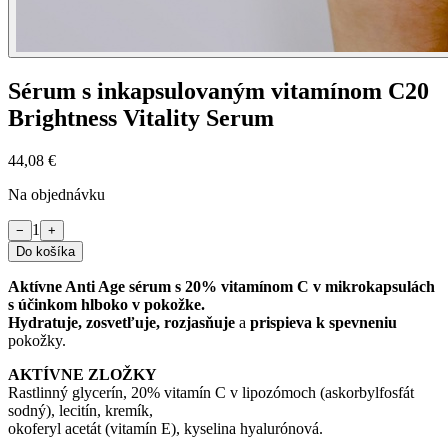
Sérum s inkapsulovaným vitamínom C20
Brightness Vitality Serum
44,08 €
Na objednávku
1
−
+
Do košíka
Aktívne Anti Age sérum s 20% vitamínom C v mikrokapsulách
s účinkom hlboko v pokožke.
Hydratuje, zosvetľuje, rozjasňuje
a
prispieva k spevneniu
pokožky.
AKTÍVNE ZLOŽKY
Rastlinný glycerín, 20% vitamín C v lipozómoch (askorbylfosfát
sodný), lecitín, kremík,
okoferyl acetát (vitamín E), kyselina hyalurónová.