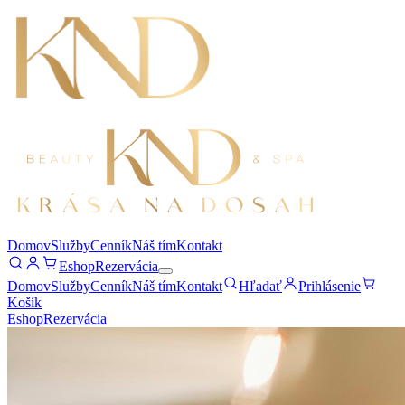
Domov
Služby
Cenník
Náš tím
Kontakt
Eshop
Rezervácia
Domov
Služby
Cenník
Náš tím
Kontakt
Hľadať
Prihlásenie
Košík
Eshop
Rezervácia