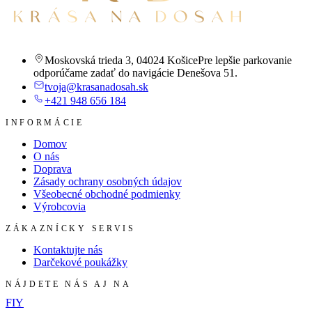
Moskovská trieda 3
,
04024 Košice
Pre lepšie parkovanie
odporúčame zadať do navigácie Denešova 51.
tvoja@krasanadosah.sk
+421 948 656 184
INFORMÁCIE
Domov
O nás
Doprava
Zásady ochrany osobných údajov
Všeobecné obchodné podmienky
Výrobcovia
ZÁKAZNÍCKY SERVIS
Kontaktujte nás
Darčekové poukážky
NÁJDETE NÁS AJ NA
F
I
Y