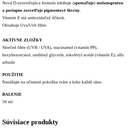
Nová D-zosvetľujúca formula inhibuje (
spomaľuje
)
melanogenézu
a postupne zosvetľuje pigmentové škvrny.
Vitamín E má antioxidačný účinok.
Obsahuje Uva/Uvb filtre.
AKTÍVNE ZLOŽKY
Slnečné filtre (UVB / UVA), niacinamid (vitamín PP),
hexylrezorcinol, rastlinný glycerín, tokoferyl acetát (vitamín E), alfa
arbutín
POUŽITIE
Nanášajte na očistenú pokožku tváre a krku každé ráno.
BALENIE
50 ml
Súvisiace produkty