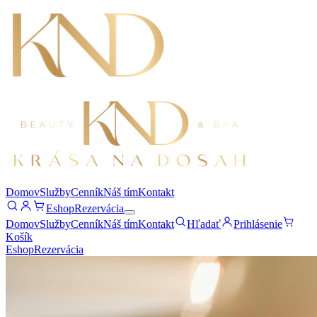
Domov
Služby
Cenník
Náš tím
Kontakt
Eshop
Rezervácia
Domov
Služby
Cenník
Náš tím
Kontakt
Hľadať
Prihlásenie
Košík
Eshop
Rezervácia