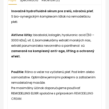
Popis
Špecifikácia
Recenzie (0)
Inovačné hydrofluidné sérum pre zrelú, náročnú pleť.
S bio-synergickým komplexom látok na remodeláciu
pleti.
Aktívne látky:
bisabolol, kolagén, hyaluronic acid (50 –
3000 kDa), vit. E, biomolekulárny extrakt morských rias,
extrakt parumančeka nevonného a panthenol sú
zamerané na komplexný anti-age, lifting a ochranný
efekt.
Použitie:
Ráno a večer na vyčistenú pleť. Pod krém alebo
samostatne. Optimálne jemnými poklepmi a zatlačením
remodelačnej masáže.
Pre maximálny účinok doporučujeme používať
REMODELLING ELIXIR spoločne s prípravkom
REMODELLING
CREAM
.