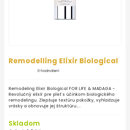
ŠKOLA
LÍČENIA
Salón
KrásaNaDosah
REZERVUJ
SI
TERMÍN
Remodelling Elixir Biological
0 hodnotení
Remodeling Elixir Biological FOR LIFE & MADAGA -
Revolučný elixír pre pleť s účinkom biologického
remodelingu. Zlepšuje textúru pokožky, vyhladzuje
vrásky a obnovuje jej štruktúru....
Skladom