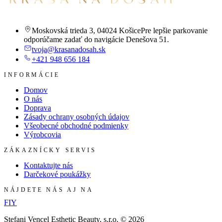
Moskovská trieda 3
,
04024 Košice
Pre lepšie parkovanie
odporúčame zadať do navigácie Denešova 51.
tvoja@krasanadosah.sk
+421 948 656 184
INFORMÁCIE
Domov
O nás
Doprava
Zásady ochrany osobných údajov
Všeobecné obchodné podmienky
Výrobcovia
ZÁKAZNÍCKY SERVIS
Kontaktujte nás
Darčekové poukážky
NÁJDETE NÁS AJ NA
F
I
Y
Stefani Vencel Esthetic Beauty, s.r.o.
©
2026