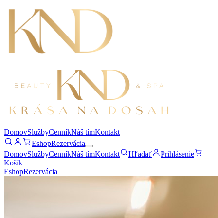
Domov
Služby
Cenník
Náš tím
Kontakt
Eshop
Rezervácia
Domov
Služby
Cenník
Náš tím
Kontakt
Hľadať
Prihlásenie
Košík
Eshop
Rezervácia