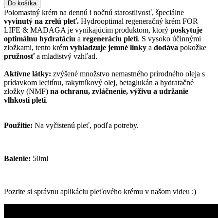
Do košíka
Polomastný krém na dennú i nočnú starostlivosť, špeciálne
vyvinutý na zrelú pleť.
Hydrooptimal regeneračný krém FOR
LIFE & MADAGA je vynikajúcim produktom, ktorý
poskytuje
optimálnu hydratáciu
a
regeneráciu pleti
. S vysoko účinnými
zložkami, tento krém
vyhladzuje jemné linky
a
dodáva
pokožke
pružnosť
a mladistvý vzhľad.
Aktívne látky:
zvýšené množstvo nemastného prírodného oleja s
prídavkom lecitínu, rakytníkový olej, betaglukán a hydratačné
zložky (NMF)
na ochranu, zvláčnenie, výživu a udržanie
vlhkosti pleti
.
Použitie:
Na vyčistenú pleť, podľa potreby.
Balenie:
50ml
Pozrite si správnu aplikáciu pleťového krému v našom videu :)