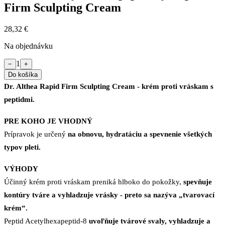
Firm Sculpting Cream
28,32 €
Na objednávku
1
−
+
Do košíka
Dr. Althea Rapid Firm Sculpting Cream - krém proti vráskam s
peptidmi.
PRE KOHO JE VHODNÝ
Prípravok je určený
na obnovu, hydratáciu a spevnenie všetkých
typov pleti.
VÝHODY
Účinný krém proti vráskam preniká hlboko do pokožky,
spevňuje
kontúry tváre a vyhladzuje vrásky - preto sa nazýva „tvarovací
krém“.
Peptid Acetylhexapeptid-8
uvoľňuje tvárové svaly, vyhladzuje a