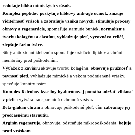
redukuje hĺbku mimických vrások.
Komplex peptidov poskytuje hĺbkový anti-age účinok, znižuje
viditeľnosť vrások a zabraňuje vzniku nových, stimuluje procesy
obnovy a regenerácie,
spomaľuje starnutie buniek,
normalizuje
tvorbu kolagénu a elastínu, vyhladzuje pleť, vyrovnáva reliéf,
zlepšuje farbu tváre.
Silný antioxidant idebenón spomaľuje oxidáciu lipidov a chráni
membrány pred poškodením.
Výťažok z kaviáru
aktivuje tvorbu kolagénu,
obnovuje pružnosť a
pevnosť pleti
, vyhladzuje mimické a vekom podmienené vrásky,
spevňuje kontúry tváre.
Komplex 6 druhov kyseliny hyalurónovej
pomáha udržať vlhkosť
v pleti
a vytvára transparentnú ochrannú vrstvu.
Beta-glukán chráni
a obnovuje poškodenú pleť, čím
zabraňuje jej
predčasnému starnutiu.
Arginín regeneruje
, obnovuje, odstraňuje mikropoškodenia,
bojuje
proti vráskam.