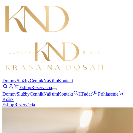
Domov
Služby
Cenník
Náš tím
Kontakt
Eshop
Rezervácia
Domov
Služby
Cenník
Náš tím
Kontakt
Hľadať
Prihlásenie
Košík
Eshop
Rezervácia