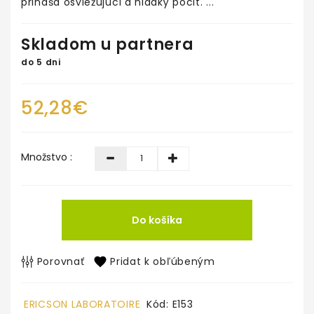
prináša osviežujúci a hladký pocit. ...
Skladom u partnera
do 5 dni
52,28€
Množstvo :
Do košíka
Porovnať
Pridat k obľúbeným
ERICSON LABORATOIRE
Kód: E153