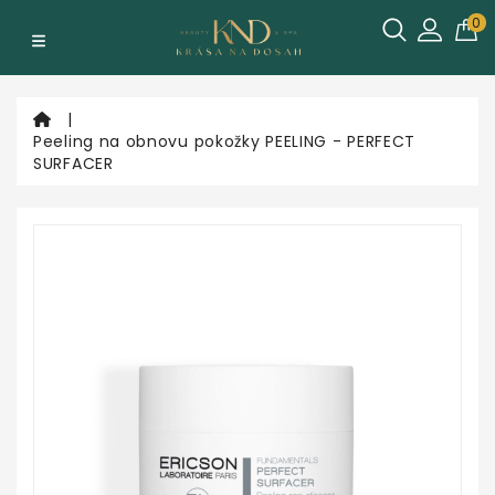
Kategórie
0
Podľa
typu
Peeling na obnovu pokožky PEELING - PERFECT
a
SURFACER
stavu
pleti
Podľa
typu
produktu
Podľa
značky
Poukážky