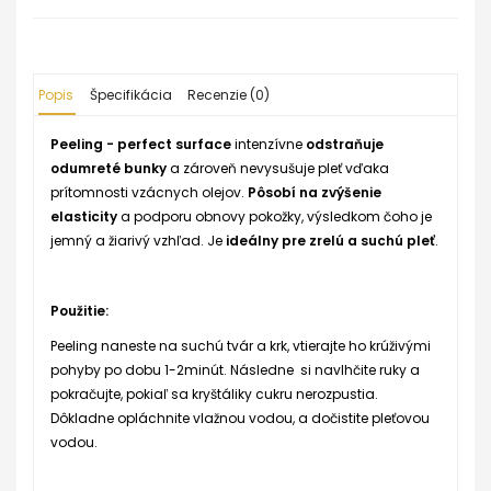
Popis
Špecifikácia
Recenzie (0)
Peeling - perfect surface
intenzívne
odstraňuje
odumreté bunky
a zároveň nevysušuje pleť vďaka
prítomnosti vzácnych olejov.
Pôsobí na zvýšenie
elasticity
a podporu obnovy pokožky, výsledkom čoho je
jemný a žiarivý vzhľad. Je
ideálny pre zrelú a suchú pleť
.
Použitie:
Peeling naneste na suchú tvár a krk, vtierajte ho krúživými
pohyby po dobu 1-2minút. Následne si navlhčite ruky a
pokračujte, pokiaľ sa kryštáliky cukru nerozpustia.
Dôkladne opláchnite vlažnou vodou, a dočistite pleťovou
vodou.