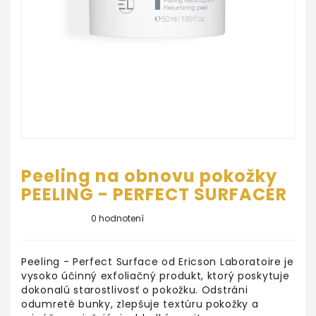
ŠKOLA
LÍČENIA
Salón
KrásaNaDosah
REZERVUJ
SI
TERMÍN
Peeling na obnovu pokožky
PEELING - PERFECT SURFACER
0 hodnotení
Peeling - Perfect Surface od Ericson Laboratoire je
vysoko účinný exfoliačný produkt, ktorý poskytuje
dokonalú starostlivosť o pokožku. Odstráni
odumreté bunky, zlepšuje textúru pokožky a