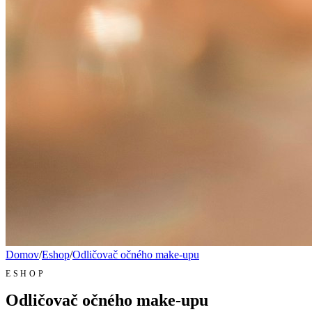
Domov
/
Eshop
/
Odličovač očného make-upu
ESHOP
Odličovač očného make-upu