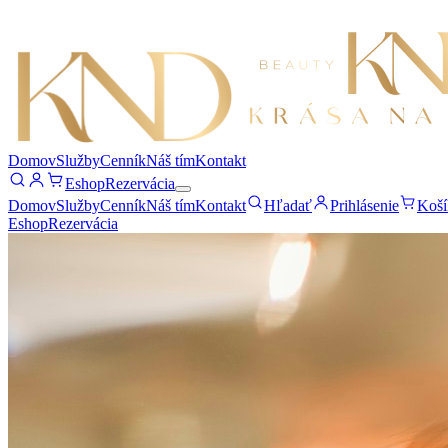
Domov
Služby
Cenník
Náš tím
Kontakt
Eshop
Rezervácia
Domov
Služby
Cenník
Náš tím
Kontakt
Hľadať
Prihlásenie
Koší
Eshop
Rezervácia