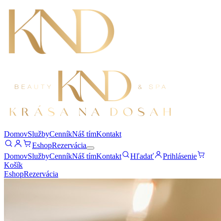
Domov
Služby
Cenník
Náš tím
Kontakt
Eshop
Rezervácia
Domov
Služby
Cenník
Náš tím
Kontakt
Hľadať
Prihlásenie
Košík
Eshop
Rezervácia