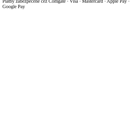
Platby zabezpečené cez Comgate · Visa · Mastercard · Apple Pay ·
Google Pay