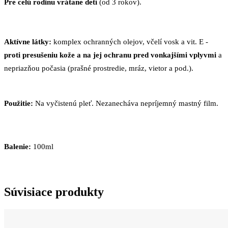
Pre celú rodinu vrátane detí
(od 3 rokov).
Aktívne látky:
komplex ochranných olejov, včelí vosk a vit. E -
proti presušeniu kože a na jej ochranu pred vonkajšími vplyvmi
a
nepriazňou počasia (prašné prostredie, mráz, vietor a pod.).
Použitie:
Na vyčistenú pleť. Nezanecháva nepríjemný mastný film.
Balenie:
100ml
Súvisiace produkty