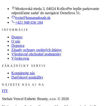
Moskovská trieda 3
,
04024 Košice
Pre lepšie parkovanie
odporúčame zadať do navigácie Denešova 51.
tvoja@krasanadosah.sk
+421 948 656 184
INFORMÁCIE
Domov
O nás
Doprava
Zásady ochrany osobných údajov
Všeobecné obchodné podmienky
Výrobcovia
ZÁKAZNÍCKY SERVIS
Kontaktujte nás
Darčekové poukážky
NÁJDETE NÁS AJ NA
F
I
Y
Stefani Vencel Esthetic Beauty, s.r.o.
©
2026