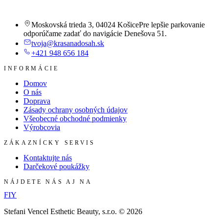
Moskovská trieda 3
,
04024 Košice
Pre lepšie parkovanie
odporúčame zadať do navigácie Denešova 51.
tvoja@krasanadosah.sk
+421 948 656 184
INFORMÁCIE
Domov
O nás
Doprava
Zásady ochrany osobných údajov
Všeobecné obchodné podmienky
Výrobcovia
ZÁKAZNÍCKY SERVIS
Kontaktujte nás
Darčekové poukážky
NÁJDETE NÁS AJ NA
F
I
Y
Stefani Vencel Esthetic Beauty, s.r.o.
©
2026