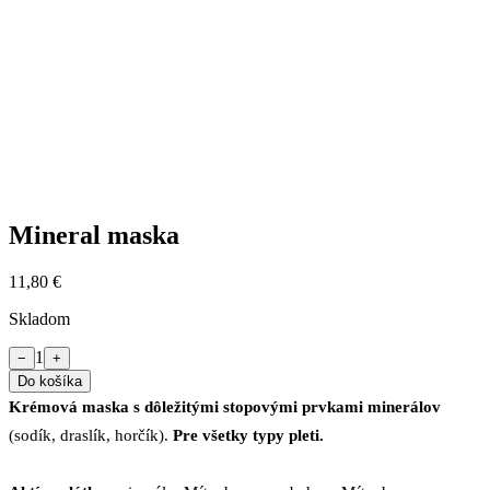
Mineral maska
11,80 €
Skladom
1
−
+
Do košíka
Krémová maska s dôležitými stopovými prvkami minerálov
(sodík, draslík, horčík).
Pre všetky typy pleti.