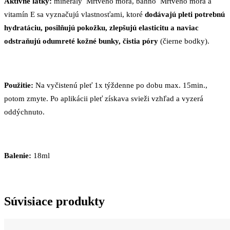
Aktívne látky:
minerály Mŕtveho mora, bahno Mŕtveho mora a
vitamín E sa vyznačujú vlastnosťami, ktoré
dodávajú pleti potrebnú
hydratáciu, posilňujú pokožku, zlepšujú elasticitu a naviac
odstraňujú odumreté kožné bunky, čistia póry
(čierne bodky).
Použitie:
Na vyčistenú pleť 1x týždenne po dobu max. 15min.,
potom zmyte. Po aplikácii pleť získava svieži vzhľad a vyzerá
oddýchnuto.
Balenie:
18ml
Súvisiace produkty