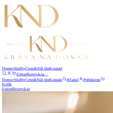
Domov
Služby
Cenník
Náš tím
Kontakt
Eshop
Rezervácia
Domov
Služby
Cenník
Náš tím
Kontakt
Hľadať
Prihlásenie
Košík
Eshop
Rezervácia