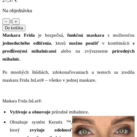
27,37 €
Na objednávku
1
−
+
Do košíka
Maskara Frida
je bezpečná,
funkčná maskara
s možnosťou
jednoduchého odlíčenia
, ktorú
možno použiť
v kombinácii
s
predĺženými mihalnicami
alebo na zvýraznenie
prírodných
mihalníc
.
Po mnohých štúdiách, zdokonaľovaniach a testoch sa zrodila
maskara Frida InLei® ‒ všetko v jednej maskare.
Maskara Frida InLei®:
Vyživuje a obnovuje
prírodné mihalnice.
Obsahuje systém Keratix ™,
ktorý
zvyšuje odolnosť