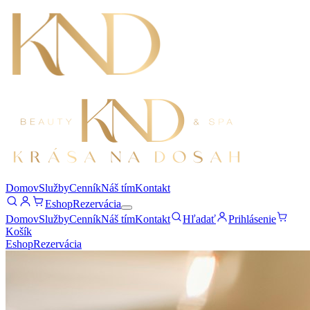
Domov
Služby
Cenník
Náš tím
Kontakt
Eshop
Rezervácia
Domov
Služby
Cenník
Náš tím
Kontakt
Hľadať
Prihlásenie
Košík
Eshop
Rezervácia