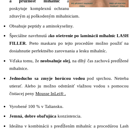
a pružnosť mihalníc
a
poskytuje komplexnú ochranu
zdravým aj poškodeným mihalniciam.
Obsahuje peptidy a aminokyseliny.
Špeciálne navrhnutá a
ko ošetrenie po laminácii mihalníc LASH
FILLER
. Preto maskaru po tejto procedúre možno použiť na
dosiahnutie perfektného zarovnania a lesku mihalníc.
Vďaka tomu, že
neobsahuje olej
, na dlhý čas zachová predĺžené
mihalnice.
Jednoducho sa zmyje horúcou vodou
pod sprchou. Netreba
utierať. Alebo ju možno odstrániť vlažnou vodou s pomocou
čistiacej peny
Mousse InLei® .
Vyrobené 100 % v Taliansku.
Jemná, dobre obaľujúca
konzistencia.
Ideálna v kombinácii s predĺžením mihalníc a procedúrou Lash