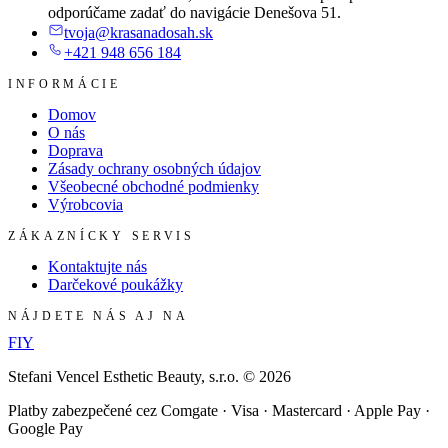
odporúčame zadať do navigácie Denešova 51.
tvoja@krasanadosah.sk
+421 948 656 184
INFORMÁCIE
Domov
O nás
Doprava
Zásady ochrany osobných údajov
Všeobecné obchodné podmienky
Výrobcovia
ZÁKAZNÍCKY SERVIS
Kontaktujte nás
Darčekové poukážky
NÁJDETE NÁS AJ NA
F
I
Y
Stefani Vencel Esthetic Beauty, s.r.o.
©
2026
Platby zabezpečené cez Comgate · Visa · Mastercard · Apple Pay ·
Google Pay