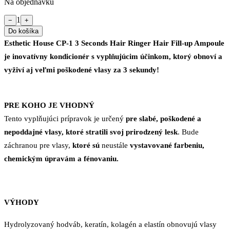
Na objednávku
1
−
+
Do košíka
Esthetic House CP-1 3 Seconds Hair Ringer Hair Fill-up Ampoule
je inovatívny kondicionér s vyplňujúcim účinkom, ktorý obnoví a
vyživí aj veľmi poškodené vlasy za 3 sekundy!
PRE KOHO JE VHODNÝ
Tento vyplňujúci prípravok je určený
pre slabé, poškodené a
nepoddajné vlasy, ktoré stratili svoj prirodzený lesk
. Bude
záchranou pre vlasy,
ktoré sú
neustále
vystavované farbeniu,
chemickým úpravám a fénovaniu.
VÝHODY
Hydrolyzovaný hodváb, keratín, kolagén a elastín obnovujú vlasy