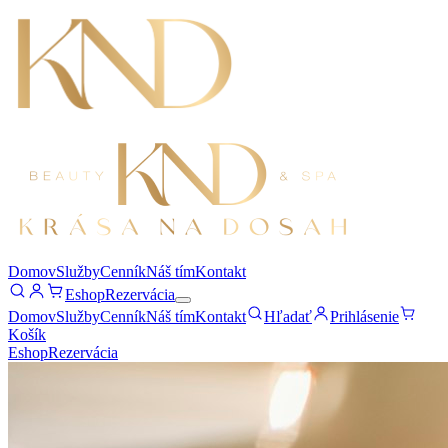
Domov
Služby
Cenník
Náš tím
Kontakt
Eshop
Rezervácia
Domov
Služby
Cenník
Náš tím
Kontakt
Hľadať
Prihlásenie
Košík
Eshop
Rezervácia