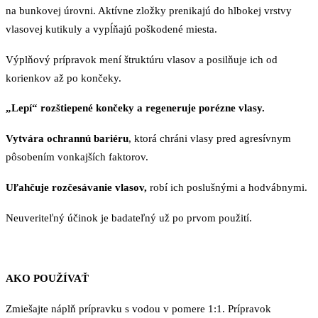
na bunkovej úrovni. Aktívne zložky prenikajú do hlbokej vrstvy
vlasovej kutikuly a vypĺňajú poškodené miesta.
Výplňový prípravok mení štruktúru vlasov a posilňuje ich od
korienkov až po končeky.
„Lepí“ rozštiepené končeky a regeneruje porézne vlasy.
Vytvára ochrannú bariéru
, ktorá chráni vlasy pred agresívnym
pôsobením vonkajších faktorov.
Uľahčuje rozčesávanie vlasov,
robí ich poslušnými a hodvábnymi.
Neuveriteľný účinok je badateľný už po prvom použití.
AKO POUŽÍVAŤ
Zmiešajte náplň prípravku s vodou v pomere 1:1. Prípravok