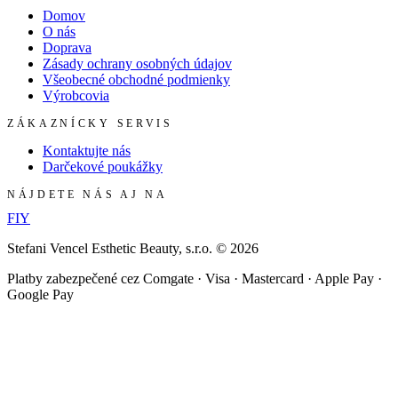
Domov
O nás
Doprava
Zásady ochrany osobných údajov
Všeobecné obchodné podmienky
Výrobcovia
ZÁKAZNÍCKY SERVIS
Kontaktujte nás
Darčekové poukážky
NÁJDETE NÁS AJ NA
F
I
Y
Stefani Vencel Esthetic Beauty, s.r.o.
©
2026
Platby zabezpečené cez Comgate · Visa · Mastercard · Apple Pay ·
Google Pay