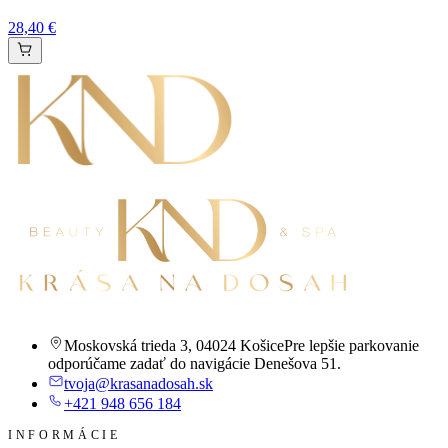
28,40 €
Moskovská trieda 3
,
04024 Košice
Pre lepšie parkovanie
odporúčame zadať do navigácie Denešova 51.
tvoja@krasanadosah.sk
+421 948 656 184
INFORMÁCIE