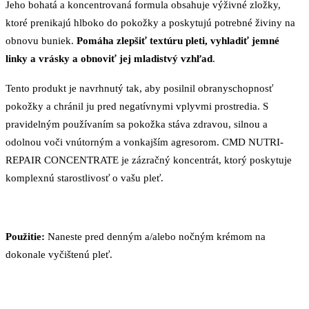
Jeho bohatá a koncentrovaná formula obsahuje výživné zložky,
ktoré prenikajú hlboko do pokožky a poskytujú potrebné živiny na
obnovu buniek.
Pomáha zlepšiť textúru pleti, vyhladiť jemné
linky a vrásky a obnoviť jej mladistvý vzhľad
.
Tento produkt je navrhnutý tak, aby posilnil obranyschopnosť
pokožky a chránil ju pred negatívnymi vplyvmi prostredia. S
pravidelným používaním sa pokožka stáva zdravou, silnou a
odolnou voči vnútorným a vonkajším agresorom. CMD NUTRI-
REPAIR CONCENTRATE je zázračný koncentrát, ktorý poskytuje
komplexnú starostlivosť o vašu pleť.
Použitie:
Naneste pred denným a/alebo nočným krémom na
dokonale vyčištenú pleť.