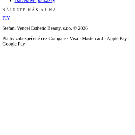
Darčekové poukážky
NÁJDETE NÁS AJ NA
F
I
Y
Stefani Vencel Esthetic Beauty, s.r.o.
©
2026
Platby zabezpečené cez Comgate · Visa · Mastercard · Apple Pay ·
Google Pay