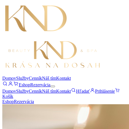
Domov
Služby
Cenník
Náš tím
Kontakt
Eshop
Rezervácia
Domov
Služby
Cenník
Náš tím
Kontakt
Hľadať
Prihlásenie
Košík
Eshop
Rezervácia