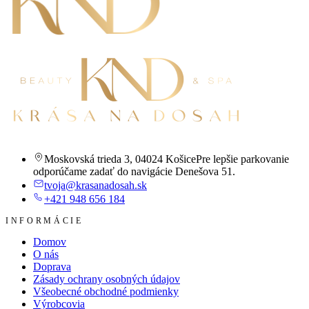
Moskovská trieda 3
,
04024 Košice
Pre lepšie parkovanie
odporúčame zadať do navigácie Denešova 51.
tvoja@krasanadosah.sk
+421 948 656 184
INFORMÁCIE
Domov
O nás
Doprava
Zásady ochrany osobných údajov
Všeobecné obchodné podmienky
Výrobcovia