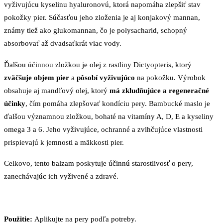
vyživujúcu kyselinu hyaluronovú, ktorá napomáha zlepšiť stav
pokožky pier. Súčasťou jeho zloženia je aj konjakový mannan,
známy tiež ako glukomannan, čo je polysacharid, schopný
absorbovať až dvadsaťkrát viac vody.
Ďalšou účinnou zložkou je olej z rastliny Dictyopteris, ktorý
zväčšuje objem pier
a
pôsobí vyživujúco
na pokožku. Výrobok
obsahuje aj mandľový olej, ktorý
má zkludňujúce a regeneračné
účinky
, čím pomáha zlepšovať kondíciu pery. Bambucké maslo je
ďalšou významnou zložkou, bohaté na vitamíny A, D, E a kyseliny
omega 3 a 6. Jeho vyživujúce, ochranné a zvlhčujúce vlastnosti
prispievajú k jemnosti a mäkkosti pier.
Celkovo, tento balzam poskytuje účinnú starostlivosť o pery,
zanechávajúc ich vyživené a zdravé.
Použitie:
Aplikujte na pery podľa potreby.