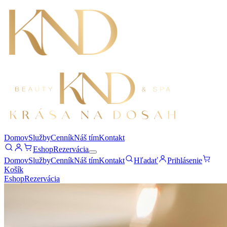
Domov
Služby
Cenník
Náš tím
Kontakt
Eshop
Rezervácia
Domov
Služby
Cenník
Náš tím
Kontakt
Hľadať
Prihlásenie
Košík
Eshop
Rezervácia