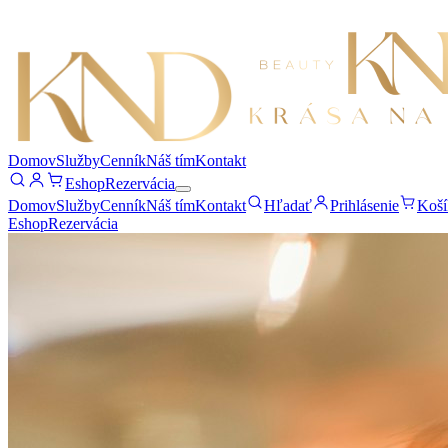
Domov
Služby
Cenník
Náš tím
Kontakt
Eshop
Rezervácia
Domov
Služby
Cenník
Náš tím
Kontakt
Hľadať
Prihlásenie
Koší
Eshop
Rezervácia