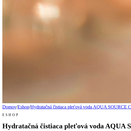
Domov
/
Eshop
/
Hydratačná čistiaca pleťová voda AQUA SOUR
ESHOP
Hydratačná čistiaca pleťová voda A