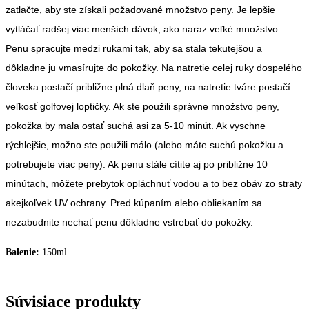
zatlačte, aby ste získali požadované množstvo peny. Je lepšie
vytláčať radšej viac menších dávok, ako naraz veľké množstvo.
Penu spracujte medzi rukami tak, aby sa stala tekutejšou a
dôkladne ju vmasírujte do pokožky. Na natretie celej ruky dospelého
človeka postačí približne plná dlaň peny, na natretie tváre postačí
veľkosť golfovej loptičky. Ak ste použili správne množstvo peny,
pokožka by mala ostať suchá asi za 5-10 minút. Ak vyschne
rýchlejšie, možno ste použili málo (alebo máte suchú pokožku a
potrebujete viac peny). Ak penu stále cítite aj po približne 10
minútach, môžete prebytok opláchnuť vodou a to bez obáv zo straty
akejkoľvek UV ochrany. Pred kúpaním alebo obliekaním sa
nezabudnite nechať penu dôkladne vstrebať do pokožky.
Balenie:
150ml
Súvisiace produkty