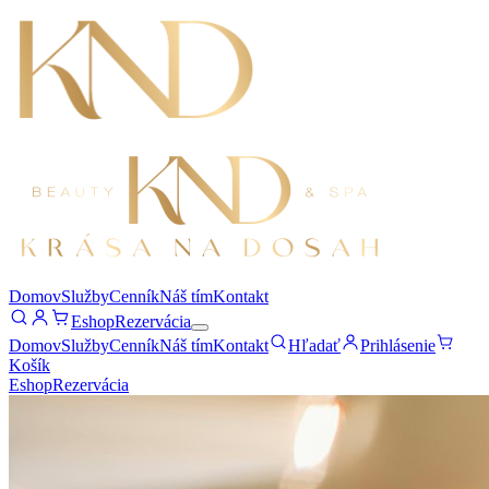
Domov
Služby
Cenník
Náš tím
Kontakt
Eshop
Rezervácia
Domov
Služby
Cenník
Náš tím
Kontakt
Hľadať
Prihlásenie
Košík
Eshop
Rezervácia