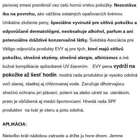
penovej zmesi preniknúť cez celú hornú vrstvu pokožky.
Nezostáva
iba na povrchu,
ako väčšina ostatných opaľovacích krémov.
Unikátne zloženie peny,
špeciálne vyvinuté pre citlivú pokožku a
odporúčané dermatológmi, neobsahuje alkohol, parfum a ani
potenciálne dráždivé konzervačné látky.
Švédska Asociácia pre
Vitiligo odporúča produkty EVY aj pre tých,
ktorí majú citlivú
pokožku, slnečné ekzémy, slnečné alergie, albinizmus
a iné
vydrží na
kožné komplikácie spôsobené UV žiarením. EVY pena
pokožke až šesť hodín
, modrá rada produktov je vysoko odolná
voči slanej, sladkej aj chlórovanej vode. Zaručuje dlhotrvajúcu
slnečnú ochranu pri plávaní, potení sa alebo utretí sa uterákom,
preto je obľúbená aj medzi športovcami. Hnedá rada SPF
produktov na tvár je oteru a potu odolná.
APLIKÁCIA:
Niekoľko krát nádobou zatraste a držte ju hore dnom. Jemne