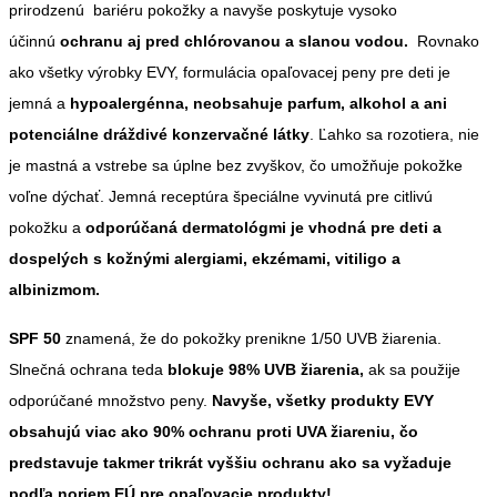
prirodzenú bariéru pokožky a navyše poskytuje vysoko
účinnú
ochranu aj pred chlórovanou a slanou vodou.
Rovnako
ako všetky výrobky EVY, formulácia opaľovacej peny pre deti je
jemná a
hypoalergénna, neobsahuje parfum, alkohol a ani
potenciálne dráždivé konzervačné látky
. Ľahko sa rozotiera, nie
je mastná a vstrebe sa úplne bez zvyškov, čo umožňuje pokožke
voľne dýchať. Jemná receptúra ​​špeciálne vyvinutá pre citlivú
pokožku a
odporúčaná dermatológmi je vhodná pre deti a
dospelých s kožnými alergiami, ekzémami, vitiligo a
albinizmom.
SPF 50
znamená, že do pokožky prenikne 1/50 UVB žiarenia.
Slnečná ochrana teda
blokuje 98% UVB žiarenia,
ak sa použije
odporúčané množstvo peny.
Navyše, všetky produkty EVY
obsahujú viac ako 90% ochranu proti UVA žiareniu, čo
predstavuje takmer trikrát vyššiu ochranu ako sa vyžaduje
podľa noriem EÚ pre opaľovacie produkty!