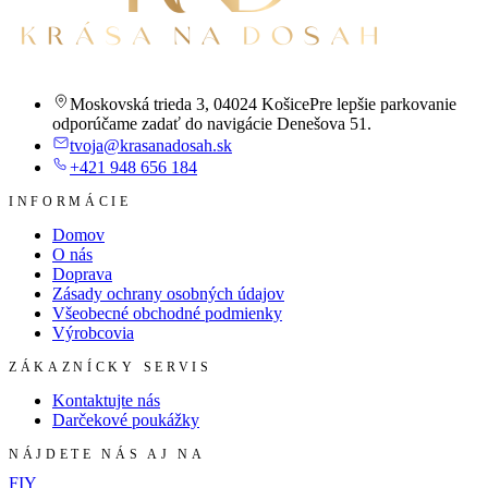
Moskovská trieda 3
,
04024 Košice
Pre lepšie parkovanie
odporúčame zadať do navigácie Denešova 51.
tvoja@krasanadosah.sk
+421 948 656 184
INFORMÁCIE
Domov
O nás
Doprava
Zásady ochrany osobných údajov
Všeobecné obchodné podmienky
Výrobcovia
ZÁKAZNÍCKY SERVIS
Kontaktujte nás
Darčekové poukážky
NÁJDETE NÁS AJ NA
F
I
Y