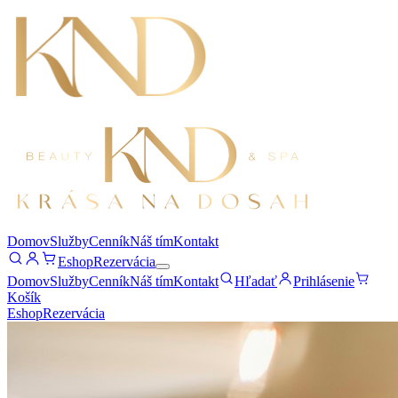
Domov
Služby
Cenník
Náš tím
Kontakt
Eshop
Rezervácia
Domov
Služby
Cenník
Náš tím
Kontakt
Hľadať
Prihlásenie
Košík
Eshop
Rezervácia