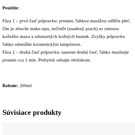
Použitie:
Fáza 1 – prvá časť prípravku: prstami, ľahkou masážou odlíčte pleť,
čím ju zbavíte make-upu, nečistôt (usadený prach) so zmesou
kožného mazu a odumretých kožných buniek. Zvyšky prípravku
ľahko odstráňte kozmetickým tampónom.
Fáza 2 – druhá časť prípravku: naneste druhú časť, ľahko masírujte
prstami cca 1 min. Prebytok odsajte obrúskom.
Balenie:
200ml
Súvisiace produkty