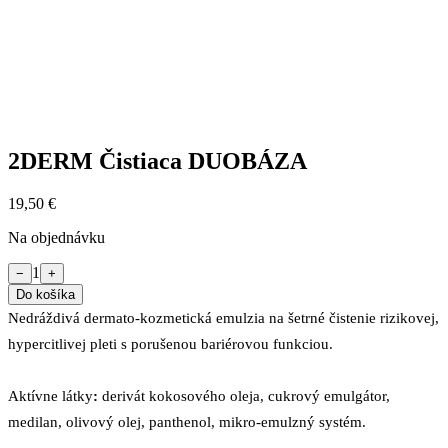
2DERM Čistiaca DUOBÁZA
19,50 €
Na objednávku
1
−
+
Do košíka
Nedráždivá dermato-kozmetická emulzia na šetrné čistenie rizikovej,
hypercitlivej pleti s porušenou bariérovou funkciou.
Aktívne látky
:
derivát kokosového oleja, cukrový emulgátor,
medilan, olivový olej, panthenol, mikro-emulzný systém.