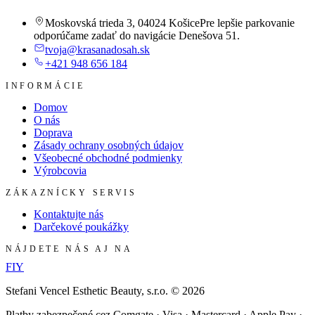
Moskovská trieda 3
,
04024 Košice
Pre lepšie parkovanie
odporúčame zadať do navigácie Denešova 51.
tvoja@krasanadosah.sk
+421 948 656 184
INFORMÁCIE
Domov
O nás
Doprava
Zásady ochrany osobných údajov
Všeobecné obchodné podmienky
Výrobcovia
ZÁKAZNÍCKY SERVIS
Kontaktujte nás
Darčekové poukážky
NÁJDETE NÁS AJ NA
F
I
Y
Stefani Vencel Esthetic Beauty, s.r.o.
©
2026
Platby zabezpečené cez Comgate · Visa · Mastercard · Apple Pay ·