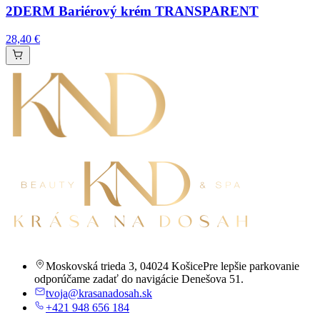
2DERM Bariérový krém TRANSPARENT
28,40 €
Moskovská trieda 3
,
04024 Košice
Pre lepšie parkovanie
odporúčame zadať do navigácie Denešova 51.
tvoja@krasanadosah.sk
+421 948 656 184