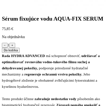
Sérum fixujúce vodu AQUA-FIX SERUM
75,85 €
Na objednávku
1
−
+
Do košíka
Rada HYDRA ADVANCED
má schopnosť obnoviť,
udržiavať a
optimalizovať rovnováhu vodno-tukového filmu suchej a
dehydrovanej pokožky,
podporuje prirodzené hydratačné
mechanizmy a
regeneruje ochrannú vrstvu pokožky.
Jeho
hydrogélové zloženie je obohatené zvlhčujúcimi fytoextraktmi a
kyselinou hyalurónovou.
Tento produkt účinne
zabraňuje nedostatku vody
pôsobením ako
biomimetický hydratačný rezervoár.
Zároveň pomáha upokojiť a