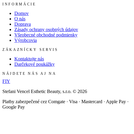
INFORMÁCIE
Domov
O nás
Doprava
Zásady ochrany osobných údajov
Všeobecné obchodné podmienky
Výrobcovia
ZÁKAZNÍCKY SERVIS
Kontaktujte nás
Darčekové poukážky
NÁJDETE NÁS AJ NA
F
I
Y
Stefani Vencel Esthetic Beauty, s.r.o.
©
2026
Platby zabezpečené cez Comgate · Visa · Mastercard · Apple Pay ·
Google Pay