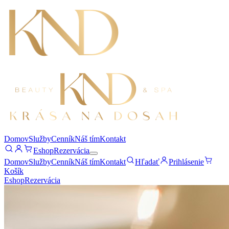
Domov
Služby
Cenník
Náš tím
Kontakt
Eshop
Rezervácia
Domov
Služby
Cenník
Náš tím
Kontakt
Hľadať
Prihlásenie
Košík
Eshop
Rezervácia