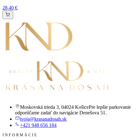
28,40 €
Moskovská trieda 3
,
04024 Košice
Pre lepšie parkovanie
odporúčame zadať do navigácie Denešova 51.
tvoja@krasanadosah.sk
+421 948 656 184
INFORMÁCIE