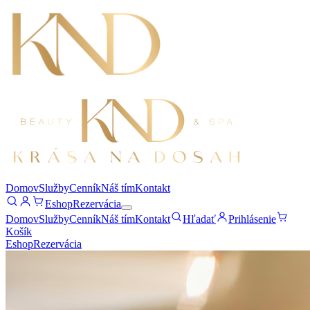
Domov
Služby
Cenník
Náš tím
Kontakt
Eshop
Rezervácia
Domov
Služby
Cenník
Náš tím
Kontakt
Hľadať
Prihlásenie
Košík
Eshop
Rezervácia