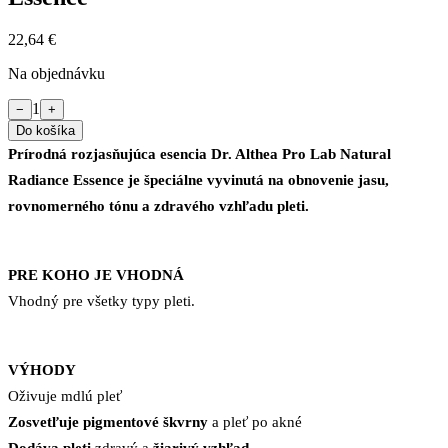
22,64 €
Na objednávku
1
−
+
Do košíka
Prírodná rozjasňujúca esencia Dr. Althea Pro Lab Natural
Radiance Essence je špeciálne vyvinutá na obnovenie jasu,
rovnomerného tónu a zdravého vzhľadu pleti.
PRE KOHO JE VHODNÁ
Vhodný pre všetky typy pleti.
VÝHODY
Oživuje mdlú pleť
Zosvetľuje pigmentové škvrny
a pleť po akné
Dodáva pleti
zdravý a
žiarivý vzhľad